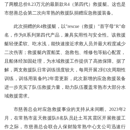
了两艘总价8.23万元的最新款R4（第四代）救援艇。这也是
市慈善总会第二次向常熟的救援队捐赠应急救援装备。
此次捐赠的R4救援艇，以"rescue（救援）"首字母"R"命
名，作为R系列第四代产品，兼具实用性与安全性。该救援
艇轻便柔软、吃水浅，能快速接近求救人员并最大程度减少
二次伤害；救援艇内置船桨、急救包、维修包等贴心配置，
且船体经加固处理，为水域救援工作提供了高效保障。据了
解，两支救援队日常训练强度较大，每周开展2到3次周期性
训练，训练用装备约2年需更新，此次新增的应急救援装备
进一步充实了队伍救援力量，助力队伍覆盖常熟市大部分水
域救援需求。
市慈善总会对应急救援事业的支持从未间断。2023年2
月，在常熟市蓝天救援队8名队员赴土耳其震区开展救援工
作之际，市慈善总会联合人保财险常熟中心支公司迅速行