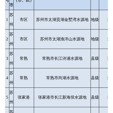
号
（市、区）
市
苏
1
市区
苏州市太湖贡湖金墅湾水源地
地级
达
州
苏
2
市区
苏州市太湖渔洋山水源地
地级
达
州
苏
3
常熟
常熟市长江浒浦水源地
县级
达
州
苏
4
常熟
常熟市尚湖水源地
县级
达
州
苏
5
张家港
张家港市长江新海坝水源地
县级
达
州
苏