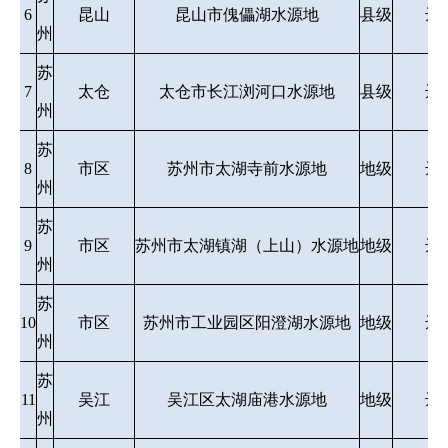
6
昆山
昆山市傀儡湖水源地
县级
达
州
苏
7
太仓
太仓市长江浏河口水源地
县级
达
州
苏
8
市区
苏州市太湖寺前水源地
地级
达
州
苏
9
市区
苏州市太湖镇湖（上山）水源地
地级
达
州
苏
10
市区
苏州市工业园区阳澄湖水源地
地级
达
州
苏
11
吴江
吴江区太湖庙港水源地
地级
达
州