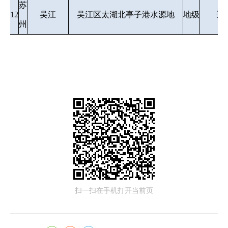
苏
12
吴江
吴江区太湖北亭子港水源地
地级
达
州
扫一扫在手机打开当前页