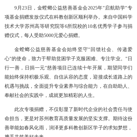
9月23日，金螳螂公益慈善基金会2025年"启航助学"专
项基金捐赠发放仪式在科教创新区顺利举办。来自中国科学
技术大学苏州高等研究院等6所院校的10名优秀学子参与捐
赠仪式，每人受助5000元爱心捐赠。
金螳螂公益慈善基金会始终坚守"回馈社会、传递爱
心"的使命，致力于帮助贫困学子克服困难、专注学业。"日
行一善，日捐一元"慈善项目已连续十年开展，期望同学们
能始终保持积极乐观、自信从容的态度，迎接成长道路上的
机遇与挑战，全面提升专业素养与综合能力，在自助助人、
奉献社会的实践中，成就更加精彩的人生。
此次专项捐赠，不仅彰显了新时代企业的社会责任与使
命担当，更是对苏州教育高质量发展的坚实支撑。期待这份
善举能如春风化雨，润泽更多科教创新区学子的求知梦想，
携手共筑美好未来。