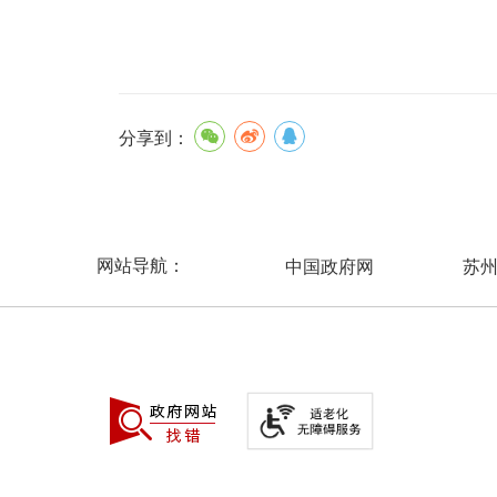
分享到：
网站导航：
中国政府网
苏