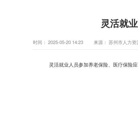
灵活就业
时间：
2025-05-20 14:23
来源：
苏州市人力资
灵活就业人员参加养老保险、医疗保险应