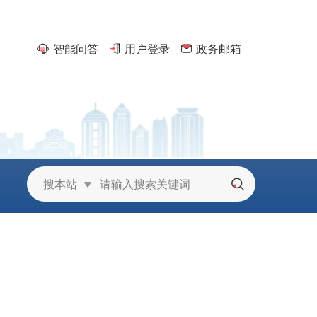
智能问答
用户登录
政务邮箱
京
搜本站