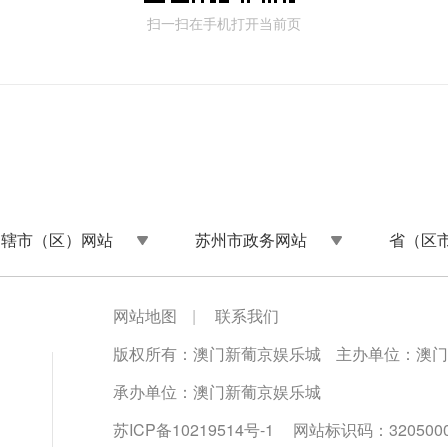
扫一扫在手机打开当前页
州辖市（区）网站
苏州市政务网站
省（区
网站地图
|
联系我们
版权所有：澳门新葡京娱乐城
主办单位：澳门
承办单位：澳门新葡京娱乐城
苏ICP备10219514号-1
网站标识码：3205000