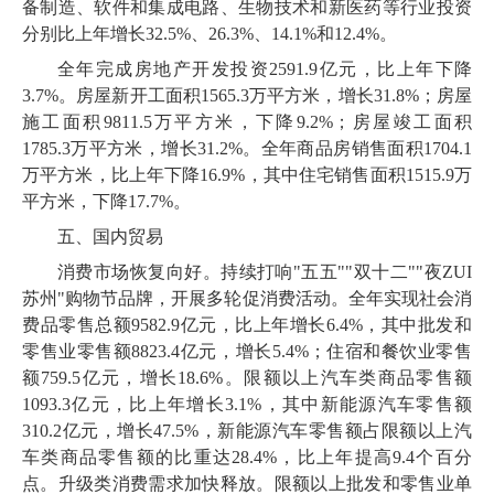
备制造、软件和集成电路、生物技术和新医药等行业投资
分别比上年增长
32
.
5
%、
26
.
3
%、
14
.
1
%和
12
.
4
%。
全年完成房地产开发投资
2591
.
9
亿元，比上年下降
3
.
7
%。房屋新开工面积
1565
.
3
万平方米，增长
31
.
8
%；房屋
施工面积
9811
.
5
万平方米，下降
9
.
2
%；房屋竣工面积
1785
.
3
万平方米，增长
31
.
2
%。全年商品房销售面积
1704
.
1
万平方米，比上年下降
16
.
9
%，其中住宅销售面积
1515
.
9
万
平方米，下降
17
.
7
%。
五、国内贸易
消费市场恢复向好。持续打响
"五五""双十二""夜ZUI
苏州"购物节品牌，开展多轮促消费活动。全年实现社会消
费品零售总额
9582
.
9
亿元，比上年增长
6
.
4
%，其中批发和
零售业零售额
8823
.
4
亿元，增长
5
.
4
%；住宿和餐饮业零售
额
759
.
5
亿元，增长
18
.
6
%。限额以上汽车类商品零售额
1093
.
3
亿元，比上年增长
3
.
1
%，其中新能源汽车零售额
310
.
2
亿元，增长
47
.
5
%，新能源汽车零售额占限额以上汽
车类商品零售额的比重达
28
.
4
%，比上年提高
9
.
4
个百分
点。升级类消费需求加快释放。限额以上批发和零售业单