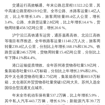
交通运行高效畅通。年末公路总里程
11322
.
2
公里，其
中高速公路里程
619
.
9
公里。全市公路、水路客运量
1
.
4
亿人
次，比上年增长
3
.
4
%，旅客周转量
89
.
4
亿人公里，增长
3
.
4
%。公路、水路货运量
2
.
8
亿吨，比上年增长
14
.
4
%，货
物周转量
458
.
5
亿吨公里，增长
20
.
6
%。
沪宁沿江高铁通车运营，通苏嘉甬高铁、北沿江高铁
等项目有序推进。全年铁路客运量
11140
.
2
万人次，旅客周
转量
239
.
4
亿人公里，分别比上年增长
168
.
1
%和
136
.
2
%。铁
路货运量
246
.
5
万吨，货物周转量
15
.
4
亿吨公里，分别比上
年下降
4
.
1
%和
4
.
4
%。
港口运输提质增效。全年苏州港货物吞吐量
5
.
9
亿吨，
集装箱吞吐量
933
.
4
万标箱，分别比上年增长
2
.
9
%和
2
.
8
%。
其中太仓港货物吞吐量
2
.
75
亿吨，集装箱吞吐量
803
.
9
万标
箱，太仓港区外贸货物吞吐量突破
1
亿吨大关。苏州入选全
国综合型流通支点城市。
年末全市机动车保有量
537
.
2
万辆，比上年增长
5
.
9
%，
其中私人汽车
443
.
7
万辆，增长
6
.
5
%；新能源汽车
39
.
7
万