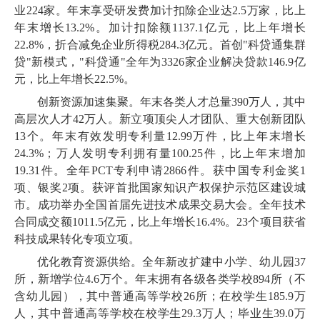
业
224
家。年末享受研发费加计扣除企业达
2
.
5
万家，比上
年末增长
13
.
2
%。加计扣除额
1137
.
1
亿元，比上年增长
22
.
8
%，折合减免企业所得税
284
.
3
亿元。首创
"科贷通集群
贷"新模式，"科贷通"全年为
3326
家企业解决贷款
146
.
9
亿
元，比上年增长
22
.
5
%。
创新资源加速集聚。年末各类人才总量
390
万人，其中
高层次人才
42
万人。新立项顶尖人才团队、重大创新团队
13
个。年末有效发明专利量
12
.
99
万件，比上年末增长
24
.
3
%；万人发明专利拥有量
100
.
25
件，比上年末增加
19
.
31
件。全年
PCT专利申请
2866
件。获中国专利金奖
1
项、银奖
2
项。获评首批国家知识产权保护示范区建设城
市。成功举办全国首届先进技术成果交易大会。全年技术
合同成交额
1011
.
5
亿元，比上年增长
16
.
4
%。
23
个项目获省
科技成果转化专项立项。
优化教育资源供给。全年新改扩建中小学、幼儿园
37
所，新增学位
4
.
6
万个。年末拥有各级各类学校
894
所（不
含幼儿园），其中普通高等学校
26
所；在校学生
185
.
9
万
人，其中普通高等学校在校学生
29
.
3
万人；毕业生
39
.
0
万