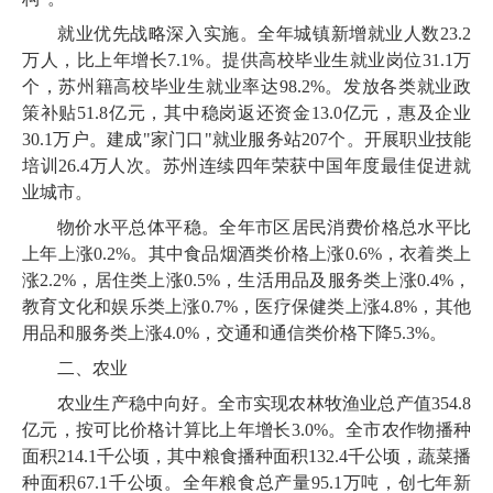
就业优先战略深入实施。全年城镇新增就业人数
23
.
2
万人，比上年增长
7
.
1
%。提供高校毕业生就业岗位
31
.
1
万
个，苏州籍高校毕业生就业率达
98
.
2
%。发放各类就业政
策补贴
51
.
8
亿元，其中稳岗返还资金
13
.
0
亿元，惠及企业
30
.
1
万户。建成
"家门口"就业服务站
207
个。开展职业技能
培训
26
.
4
万人次。苏州连续四年荣获中国年度最佳促进就
业城市。
物价水平总体平稳。全年市区居民消费价格总水平比
上年上涨
0
.
2
%。其中食品烟酒类价格上涨
0
.
6
%，衣着类上
涨
2
.
2
%，居住类上涨
0
.
5
%，生活用品及服务类上涨
0
.
4
%，
教育文化和娱乐类上涨
0
.
7
%，医疗保健类上涨
4
.
8
%，其他
用品和服务类上涨
4
.
0
%，交通和通信类价格下降
5
.
3
%。
二、农
业
农业生产稳中向好。全市实现农林牧渔业总产值
354
.
8
亿元，按可比价格计算比上年增长
3
.
0
%。全市农作物播种
面积
214
.
1
千公顷，其中粮食播种面积
132
.
4
千公顷，蔬菜播
种面积
67
.
1
千公顷。全年粮食总产量
95
.
1
万吨，创七年新