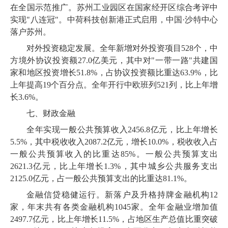
在全国示范推广。苏州工业园区在国家经开区综合考评中
实现
"八连冠"。中荷科技创新港正式启用，中国·沙特中心
落户苏州。
对外投资稳定发展。全年新增对外投资项目
528
个，中
方境外协议投资额
27
.
0
亿美元，其中对
"一带一路"共建国
家和地区投资增长
51
.
8
%，占协议投资额比重达
63
.
9
%，比
上年提高
19
个百分点。全年开行中欧班列
521
列，比上年增
长
3
.
6
%。
七、财政金融
全年实现一般公共预算收入
2456
.
8
亿元，比上年增长
5
.
5
%，其中税收收入
2087
.
2
亿元，增长
10
.
0
%，税收收入占
一般公共预算收入的比重达
85
%。一般公共预算支出
2621
.
3
亿元，比上年增长
1
.
3
%，其中城乡公共服务支出
2125
.
0
亿元，占一般公共预算支出的比重达
81
.
1
%。
金融信贷稳健运行。新落户及升格持牌金融机构
12
家，年末共有各类金融机构
1045
家。全年金融业增加值
2497
.
7
亿元，比上年增长
11
.
5
%，占地区生产总值比重突破