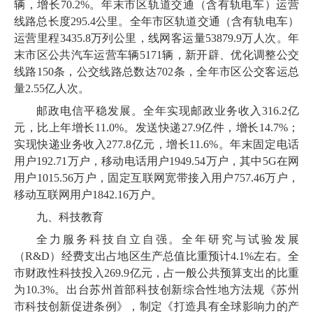
辆，增长
70
.
2
%。年末市区轨道交通（含有轨电车）运营
线路总长度
295
.
4
公里。全年市区轨道交通（含有轨电车）
运营里程
3435
.
8
万列公里，线网客运量
53879
.
9
万人次。年
末市区公共汽车运营车辆
5171
辆，新开辟、优化调整公交
线路
150
条，公交线路总数达
702
条，全年市区公交客运总
量
2
.
55
亿人次。
邮政电信平稳发展。全年实现邮政业务收入
316
.
2
亿
元，比上年增长
11
.
0
%。发送快递
27
.
9
亿件，增长
14
.
7
%；
实现快递业务收入
277
.
8
亿元，增长
11
.
6
%。年末固定电话
用户
192
.
71
万户，移动电话用户
1949
.
54
万户，其中
5
G在网
用户
1015
.
56
万户，固定互联网宽带接入用户
757
.
46
万户，
移动互联网用户
1842
.
16
万户。
九、科技教育
全力服务科技自立自强。全年研究与试验发展
（
R&D）经费支出占地区生产总值比重预计
4
.
1
%左右。全
市财政性科技投入
269
.
9
亿元，占一般公共预算支出的比重
为
10
.
3
%。出台苏州首部科技创新综合性地方法规《苏州
市科技创新促进条例》，制定《打造具有全球影响力的产