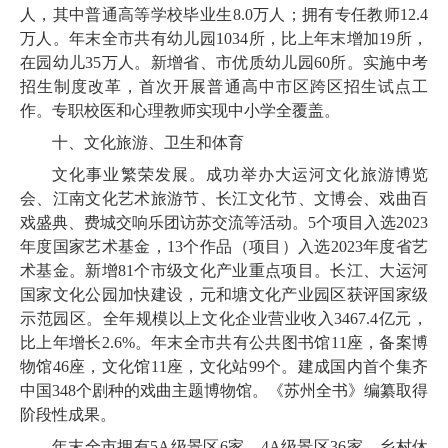
人，其中普通高等学校毕业生
8
.
0
万人；拥有专任教师
12
.
4
万人。年末全市共有幼儿园
1034
所，比上年末增加
19
所，
在园幼儿
35
万人。新增省、市优质幼儿园
60
所。实施中考
招生制度改革，首次开展普通高中市区跨区招生试点工
作。专职校医和心理教师实现中小学全覆盖。
十、文化旅游、卫生和体育
文化事业繁荣发展。成功举办大运河文化旅游博览
会、江南文化艺术旅游节、长江文化节、文博会、戏曲百
戏盛典、费城交响乐团访苏交流等活动。
5
个项目入选
2023
年度国家艺术基金，
13
个作品（项目）入选
2023
年度省艺
术基金。
新增
81
个市级文化产业重点项目。长江、大运河
国家文化公园加快建设，元和塘文化产业园区获评国家级
示范园区。全年规模以上文化企业营业收入
3467
.
4
亿元，
比上年增长
2
.
6
%。年末全市共有公共图书馆
11
座，备案博
物馆
46
座，文化馆
11
座，文化站
99
个。建成国内首个集齐
中国
348
个剧种的戏曲主题博物馆。《苏州全书》编纂取得
阶段性成果。
年末全市拥有
5
A级景区
6
家，
4
A级景区
36
家。乡村休