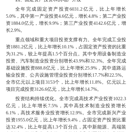
全年完成固定资产投资
6031
.
2
亿元，比上年增长
5
.
0
%，其中第一产业投资
4
.
6
亿元，增长
4
.
8
%；第二产业投
资
1884
.
0
亿元，增长
9
.
9
%；第三产业投资
4142
.
6
亿元，增
长
2
.
9
%。
重点领域和重大项目投资支撑有力。全年完成工业投
资
1881
.
2
亿元，比上年增长
10
.
1
%，占固定资产投资的比重
为
31
.
2
%，较上年提高
1
.
5
个百分点。其中专用设备制造业
投资、汽车制造业投资分别增长
43
.
9
%和
32
.
3
%。全年完成
基础设施投资
888
.
8
亿元，比上年增长
25
.
9
%，其中道路运
输业投资、公共设施管理业投资分别增长
17
.
7
%和
22
.
5
%。
全市亿元以上项目
3153
个，比上年增长
11
.
8
%。亿元以上
项目完成投资
3126
.
6
亿元，比上年增长
14
.
7
%。
投资结构持续优化。全市完成高技术产业投资
1022
.
3
亿元，比上年增长
7
.
5
%，其中高技术制造业投资增长
6
.
1
%，高技术服务业投资增长
12
.
9
%。全市完成新兴产业
投资
1955
.
0
亿元，比上年增长
9
.
4
%，占固定资产投资比重
达
32
.
4
%，比上年提高
1
.
3
个百分点，其中新能源、高端装