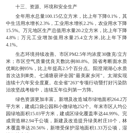
十三、资源、环境和安全生产
全年用水总量
100
.
15
亿立方米，比上年下降
0
.
1
%，其
中生活用水增长
2
.
3
%，工业用水增长
2
.
2
%，农业用水下降
15
.
5
%。万元地区生产总值用水量
20
.
2
立方米，比上年下降
4
.
8
%；万元工业增加值用水量
25
.
4
立方米
,比上年下降
4
.
1
%。
生态环境持续改善。市区
PM
2
.
5
年均浓度
30
微克
/立方
米；市区空气质量优良天数比例
80
.
8
%。国省考断面水质
优Ⅲ比例
95
%，比上年提高
2
.
5
个百分点。阳澄湖湖心水质
首次达到
Ⅲ类。七浦塘获评全国"最美家乡河"。太湖实现
连续十六年安全度夏。在全省"
263
"专项行动暨打好污染防
治攻坚战考核中，连续五年位列第一方阵。
绿色资源更加丰富。新增及改造城市绿地面积
264
.
2
万
平方米，建成口袋公园和小微绿地
252
个。年末市区人均公
园绿地面积
15
.
03
平方米，建成区绿化覆盖率达
44
.
99
%。完
成营造林
2
.
94
千公顷，新建及改造提升绿美村庄
10
个，林
木覆盖率达
20
.
56
%，新增受保护湿地面积
1
.
33
万公顷，湿