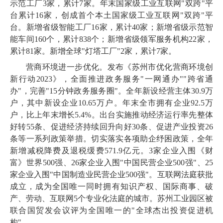
示范工厂
3
家，累计
7
家。年末国家级工业互联网
"双跨"平
台累计
16
家，创成首个本土国家级工业互联网
"双跨"平
台。新增省级智能工厂
16
家，累计
40
家；新增省级示范智
能车间
160
个，累计
838
个；新增省级领军服务机构
22
家，
累计
81
家。新增全球
"灯塔工厂"
2
家，累计
7
家。
营商环境进一步优化。发布《苏州市优化营商环境创
新行动
2023
》，全面推进政务服务
"一网通办""跨省通
办"，完善"
15
分钟政务服务圈
"。全年新设经营主体
30
.
9
万
户，其中新设企业
10
.
65
万户。年末全市拥有企业
92
.
5
万
户，比上年末增长
5
.
4
%。出台实施推动经济运行率先整体
好转
55
条、促进经济持续回升向好
30
条、促进产业投资
26
条等一系列政策举措。切实落实各项助企纾困政策，全年
新增减税降费及退税缓费
571
.
9
亿元。
3
家企业入围《财
富》世界
500
强、
26
家企业入围
"中国民营企业
500
强
"、
25
家企业入围
"中国制造业民营企业
500
强
"。互联网法庭获批
成立，成为全国唯一同时拥有知识产权、国际商事、破
产、劳动、互联网
5
个专业化法庭的城市。苏州工业园区被
联合国贸发会议评为全国唯一的
"全球杰出投资促进机
构"。