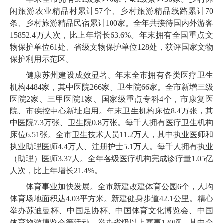
闲旅游农业精品村累计
57
个、乡村旅游精品线路累计
70
条、乡村旅游精品民宿累计
100
家。全年共接待国内外游客
15852
.
4
万人次，比上年增长
63
.
6
%。年末拥有全国重点文
物保护单位
61
处、省级文物保护单位
128
处，获评国家文物
保护利用示范区。
健康苏州建设成效显著。年末全市拥有各类医疗卫生
机构
4484
家，其中医院
266
家、卫生院
66
家。全市新增三级
医院
2
家、三甲医院
1
家、国家级重点专科
4
个，市康复医
院、市疾控中心新址启用。年末卫生机构床位
8
.
4
万张，其
中医院
7
.
3
万张、卫生院
0
.
8
万张。每千人拥有医疗卫生机构
床位
6
.
51
张。全市卫生技术人员
11
.
2
万人，其中执业医师和
执业助理医师
4
.
4
万人、注册护士
5
.
1
万人。每千人拥有执业
（助理）医师
3
.
37
人。全年各级医疗机构完成诊疗量
1
.
05
亿
人次，比上年增长
21
.
4
%。
体育事业加快发展。全市新建改建体育公园
6
个，人均
体育场地面积达
4
.
03
平方米。新建健身步道
42
.
1
公里。精心
举办苏迪曼杯、中国足协杯、中国体育文化博览会、中国
体育旅游博览会等活动。举办省级以上赛事
120
项，其中全