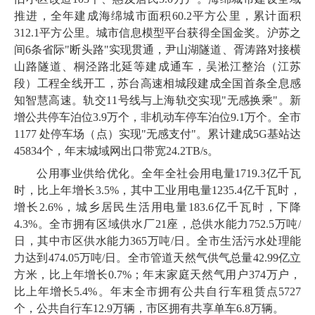
推进，全年建成海绵城市面积
60
.
2
平方公里，累计面积
312
.
1
平方公里。
城市信息模型平台获得全国金奖。沪苏之
间
6
条省际
"断头路"实现贯通，尹山湖隧道、胥涛路对接横
山路隧道、桐泾路北延等建成通车，吴淞江整治（江苏
段）工程全线开工，苏台高速相城段建成全国首条全息感
知智慧高速。
轨交
11
号线与上海轨交实现
"无感换乘"。新
增公共停车泊位
3
.
9
万个，非机动车停车泊位
9
.
1
万个。全市
1177
处停车场（点）实现
"无感支付"。累计建成
5
G基站达
45834
个，年末城域网出口带宽
24
.
2
TB/s。
公用事业供给优化。全年全社会用电量
1719
.
3
亿千瓦
时，比上年增长
3
.
5
%，其中工业用电量
1235
.
4
亿千瓦时，
增长
2
.
6
%，城乡居民生活用电量
183
.
6
亿千瓦时，下降
4
.
3
%。全市拥有区域供水厂
21
座，总供水能力
752
.
5
万吨
/
日，其中市区供水能力
365
万吨
/日。全市生活污水处理能
力达到
474
.
05
万吨
/日。全市管道天然气供气总量
42
.
99
亿立
方米，比上年增长
0
.
7
%；年末家庭天然气用户
374
万户，
比上年增长
5
.
4
%。年末全市拥有公共自行车租赁点
5727
个，公共自行车
12
.
9
万辆，市区拥有共享单车
6
.
8
万辆。