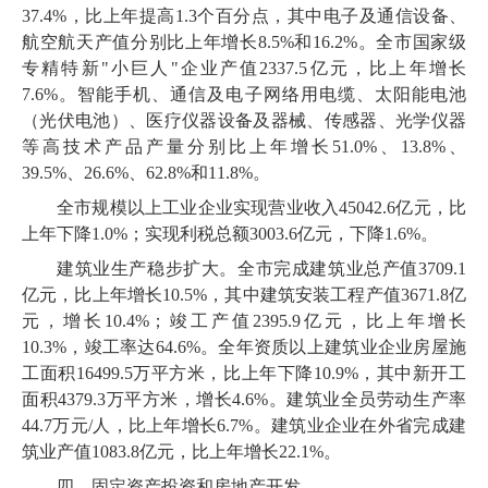
37
.
4
%，比上年提高
1
.
3
个百分点，其中电子及通信设备、
航空航天产值分别比上年增长
8
.
5
%和
16
.
2
%。全市国家级
专精特新"小巨人"企业产值
2337
.
5
亿元，比上年增长
7
.
6
%。智能手机、通信及电子网络用电缆、太阳能电池
（光伏电池）、医疗仪器设备及器械、传感器、光学仪器
等高技术产品产量分别比上年增长
51
.
0
%、
13
.
8
%、
39
.
5
%、
26
.
6
%、
62
.
8
%和
11
.
8
%。
全市规模以上工业企业实现营业收入
45042
.
6
亿元，比
上年下降
1
.
0
%；实现利税总额
3003
.
6
亿元，下降
1
.
6
%。
建筑业生产稳步扩大。全市完成建筑业总产值
3709
.
1
亿元，比上年增长
10
.
5
%，其中建筑安装工程产值
3671
.
8
亿
元，增长
10
.
4
%；竣工产值
2395
.
9
亿元，比上年增长
10
.
3
%，竣工率达
64
.
6
%。全年资质以上建筑业企业房屋施
工面积
16499
.
5
万平方米，比上年下降
10
.
9
%，其中新开工
面积
4379
.
3
万平方米，增长
4
.
6
%。建筑业全员劳动生产率
44
.
7
万元
/人，比上年增长
6
.
7
%。建筑业企业在外省完成建
筑业产值
1083
.
8
亿元，比上年增长
22
.
1
%。
四、固定资产投资和房地产开发