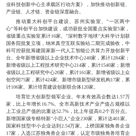
业科技创新中心主承载区行动方案》，加快推动创新链、
产业链、人才链、资金链深度融合。
推动重大科创平台建设。苏州实验室、
"一区两中
心"等科创平台加快建设，成功获批全国重点实验室
5
家，
省级重点实验室累计
16
家。
"深时数字地球"大科学计划获
国务院批复立项，纳米真空互联实验站二期完成验收，中
科可控获批筹建国家新一代人工智能公共算力开放创新平
台。全年新增省级以上企业技术中心
240
家，累计
1284
家；
新增省级以上工程技术研究中心
214
家，累计
1540
家；新增
省级以上工程研究中心
20
家，累计
161
家。新增省级以上众
创空间
75
家，累计
424
家。新增市级新型研发机构
17
家，累
计
106
家。累计培育建设创新联合体
120
家。
培育壮大创新型领军企业。年末有效高企数达
1
.
57
万
家，比上年增长
16
.
7
%。全市高新技术产业产值占规模以
上工业总产值的比重达
52
.
7
%，比上年提高
0
.
2
个百分点。
新增国家级专精特新
"小巨人"企业
230
家，累计达
401
家。
国家科技型中小企业达到
2
.
54
万家。上榜国家独角兽企业
17
家，入选江苏独角兽企业
17
家，认定市级独角兽培育企