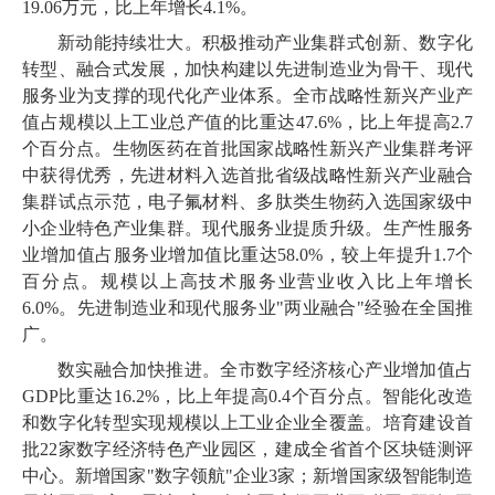
19
.
06
万元，比上年增长
4
.
1
%。
新动能持续壮大。积极推动产业集群式创新、数字化
转型、融合式发展，加快构建以先进制造业为骨干、现代
服务业为支撑的现代化产业体系。全市战略性新兴产业产
值占规模以上工业总产值的比重达
47
.
6
%，比上年提高
2
.
7
个百分点。生物医药在首批国家战略性新兴产业集群考评
中获得优秀，先进材料入选首批省级战略性新兴产业融合
集群试点示范，电子氟材料、多肽类生物药入选国家级中
小企业特色产业集群
。
现代服务业提质升级。生产性服务
业增加值占服务业增加值比重达
58
.
0
%，较上年提升
1
.
7
个
百分点。规模以上高技术服务业营业收入比上年增长
6
.
0
%。
先进制造业和现代服务业
"两业融合"经验在全国推
广。
数实融合加快推进。全市数字经济核心产业增加值占
GDP比重达
16
.
2
%，比上年提高
0
.
4
个百分点。智能化改造
和数字化转型实现规模以上工业企业全覆盖。培育建设首
批
22
家数字经济特色产业园区，建成全省首个区块链测评
中心。新增国家
"数字领航"企业
3
家；新增国家级智能制造