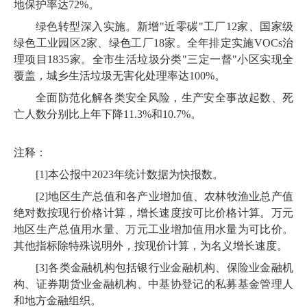
地保护率达
72
%。
绿色转型深入实施。新增
"近零碳"工厂
12
家、国家级
绿色工业园区
2
家、绿色工厂
18
家。全年排定实施
VOCs治
理项目
1835
家。全市生活垃圾分类
"三定一督"小区实现全
覆盖，城乡生活垃圾无害化处理率达
100
%。
全面防范化解各类安全风险，生产安全事故起数、死
亡人数分别比上年下降
11
.
3
%和
10
.
7
%。
注释：
[
1
]本公报中
2023
年统计数据为快报数。
[
2
]地区生产总值和各产业增加值、农林牧渔业总产值
绝对数按现行价格计算，增长速度按可比价格计算。万元
地区生产总值用水量、万元工业增加值用水量为可比价。
其他指标除特殊说明外，按现价计算，为名义增长速度。
[
3
]各类金融机构包括银行业金融机构、保险业金融机
构、证券期货业金融机构、中基协登记的私募基金管理人
和地方金融组织。