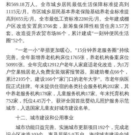
和
569
.
18
万人。全市城乡居民最低生活保障标准提高到
1115
元
/月。市区城乡居民基本养老保险基础养老金标准提
高到
655
元
/月。全市最低工资标准
2280
元
/月。全年建成棚
户区改造安置房
3766
套，新筹集保障性租赁住房
3
.
57
万
套。改造提升农贸市场
86
个，累计建成
"一刻钟便民生活
圈"
52
个。
"一老一小"举措更加暖心。"
15
分钟养老服务圈
"持续
完善。全年新增养老机构床位
1765
张，养老机构备案床位
50991
张。全年完成
12912
户老年人家庭适老化改造，为
1
万
户空巢独居老人免费安装烟雾报警器。新建助餐点
66
个，
累计
2105
个。建设
166
个
"家门口的老年大学"。市老年病医
院正式挂牌。年末提供住宿的各类社会服务机构
202
家，其
中养老服务机构
178
家，儿童服务机构
17
家。年末托育机构
752
家，托位
4
.
45
万个。获评全国首批婴幼儿照护服务示范
城市，入选国家儿童友好城市建设名单。
十二、城市建设和公用事业
城市功能日益完善。实施城市更新项目
192
个，完成老
旧小区改造
103
个、惠及居民
5
.
0
万户。海绵城市建设全域