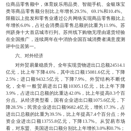
位商品零售额中，体育娱乐用品类、智能手机、金银珠宝
类等商品零售额分别比上年增长
29
.
5
%、
69
.
1
%和
10
.
4
%。
限额以上批发和零售业通过公共网络实现商品零售额比上
年增长
6
.
0
%，占社会消费品零售总额的比重为
11
.
9
%。苏
州跻身十大首店城市行列。苏州线下购物无理由退货经验
在全国推广，连续两年在中消协全国百城消费者满意度测
评中位居第一。
六、对外经济
对外贸易量稳质升。全年实现货物进出口总额
24514
.
1
亿元，比上年下降
4
.
6
%，其中出口额
15081
.
6
亿元，下降
2
.
5
%；进口额
9432
.
5
亿元，下降
7
.
9
%。外贸结构不断优
化，全年一般贸易进出口额
10305
.
1
亿元，比上年下降
3
.
9
%，占进出口总额的比重达
42
.
0
%，比上年提高
0
.
3
个百
分点。从经济类型看，国有企业进出口额
1075
.
6
亿元，下
降
28
.
5
%；民营企业进出口额
9682
.
4
亿元，增长
17
.
3
%，占
进出口总额的比重为
39
.
5
%，比上年提高
7
.
4
个百分点；外
资企业进出口额
13755
.
8
亿元，下降
13
.
7
%。从贸易市场
看，对东盟、美国进出口额分别比上年增长
3
.
0
%和
0
.
7
%；