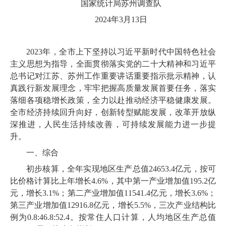
国家统计局苏州调查队
2024
年
3
月
13
日
2023
年，全市上下坚持以习近平新时代中国特色社会
主义思想为指导，全面贯彻落实党的二十大精神和习近平
总书记对江苏、苏州工作重要讲话重要指示批示精神，
认
真践行新发展理念，
牢牢把握高质量发展首要任务，
落实
落细各项稳增长政策，全力以赴推动经济平稳健康发展。
全市经济持续回升向好，创新转型赋能发展，改革开放纵
深推进，人民生活持续改善，可持续发展能力进一步提
升。
一、综
合
初步核算，全年实现地区生产总值
24653
.
4
亿元，按可
比价格计算比上年增长
4
.
6
%，其中第一产业增加值
195
.
2
亿
元，增长
3
.
1
%；第二产业增加值
11541
.
4
亿元，增长
3
.
6
%；
第三产业增加值
12916
.
8
亿元，增长
5
.
5
%，三次产业结构比
例为
0
.
8
:
46
.
8
:
52
.
4
。按常住人口计算，人均地区生产总值