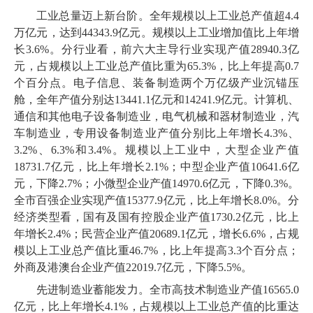
工业总量迈上新台阶。全年规模以上工业总产值超
4
.
4
万亿元，达到
44343
.
9
亿元。规模以上工业增加值比上年增
长
3
.
6
%。分行业看，前六大主导行业实现产值
28940
.
3
亿
元，占规模以上工业总产值比重为
65
.
3
%，比上年提高
0
.
7
个百分点。电子信息、装备制造两个万亿级产业沉锚压
舱，全年产值分别达
13441
.
1
亿元和
14241
.
9
亿元。计算机、
通信和其他电子设备制造业，电气机械和器材制造业，汽
车制造业，专用设备制造业产值分别比上年增长
4
.
3
%、
3
.
2
%、
6
.
3
%和
3
.
4
%。规模以上工业中，大型企业产值
18731
.
7
亿元，比上年增长
2
.
1
%；中型企业产值
10641
.
6
亿
元，下降
2
.
7
%；小微型企业产值
14970
.
6
亿元，下降
0
.
3
%。
全市百强企业实现产值
15377
.
9
亿元，比上年增长
8
.
0
%。分
经济类型看，国有及国有控股企业产值
1730
.
2
亿元，比上
年增长
2
.
4
%；民营企业产值
20689
.
1
亿元，增长
6
.
6
%，占规
模以上工业总产值比重
46
.
7
%，比上年提高
3
.
3
个百分点；
外商及港澳台企业产值
22019
.
7
亿元，下降
5
.
5
%。
先进制造业蓄能发力。全市高技术制造业产值
16565
.
0
亿元，比上年增长
4
.
1
%，占规模以上工业总产值的比重达