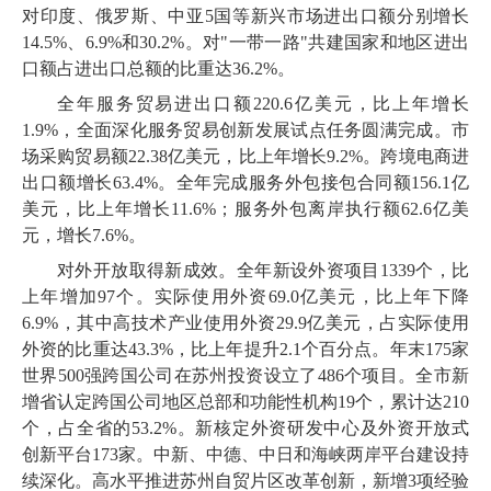
对印度、俄罗斯、中亚
5
国等新兴市场进出口额分别增长
14
.
5
%、
6
.
9
%和
30
.
2
%。对"一带一路"共建国家和地区进出
口额占进出口总额的比重达
36
.
2
%。
全年服务贸易进出口额
220
.
6
亿美元，比上年增长
1
.
9
%，全面深化服务贸易创新发展试点任务圆满完成。市
场采购贸易额
22
.
38
亿美元，比上年增长
9
.
2
%。跨境电商进
出口额增长
63
.
4
%。全年完成服务外包接包合同额
156
.
1
亿
美元，比上年增长
11
.
6
%；服务外包离岸执行额
62
.
6
亿美
元，增长
7
.
6
%。
对外开放取得新成效。全年新设外资项目
1339
个，比
上年增加
97
个。实际使用外资
69
.
0
亿美元，比上年下降
6
.
9
%，其中高技术产业使用外资
29
.
9
亿美元，占实际使用
外资的比重达
43
.
3
%，比上年提升
2
.
1
个百分点。年末
175
家
世界
500
强跨国公司在苏州投资设立了
486
个项目。全市新
增省认定跨国公司地区总部和功能性机构
19
个，累计达
210
个，占全省的
53
.
2
%。新核定外资研发中心及外资开放式
创新平台
173
家。中新、中德、中日和海峡两岸平台建设持
续深化。高水平推进苏州自贸片区改革创新，新增
3
项经验