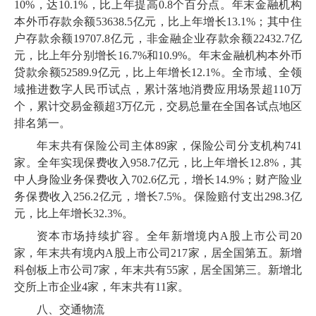
10
%，达
10
.
1
%，比上年提高
0
.
8
个百分点。年末金融机构
本外币存款余额
53638
.
5
亿元，比上年增长
13
.
1
%；其中住
户存款余额
19707
.
8
亿元，非金融企业存款余额
22432
.
7
亿
元，比上年分别增长
16
.
7
%和
10
.
9
%。年末金融机构本外币
贷款余额
52589
.
9
亿元，比上年增长
12
.
1
%。全市域、全领
域推进数字人民币试点，累计落地消费应用场景超
110
万
个，累计交易金额超
3
万亿元，交易总量在全国各试点地区
排名第一。
年末共有保险公司主体
89
家，保险公司分支机构
741
家。全年实现保费收入
958
.
7
亿元，比上年增长
12
.
8
%，其
中人身险业务保费收入
702
.
6
亿元，增长
14
.
9
%；财产险业
务保费收入
256
.
2
亿元，增长
7
.
5
%。保险赔付支出
298
.
3
亿
元，比上年增长
32
.
3
%。
资本市场持续扩容。全年新增境内
A股上市公司
20
家，年末共有境内
A股上市公司
217
家，居全国第五。新增
科创板上市公司
7
家，年末共有
55
家，居全国第三。新增北
交所上市企业
4
家，年末共有
11
家。
八、交通物流