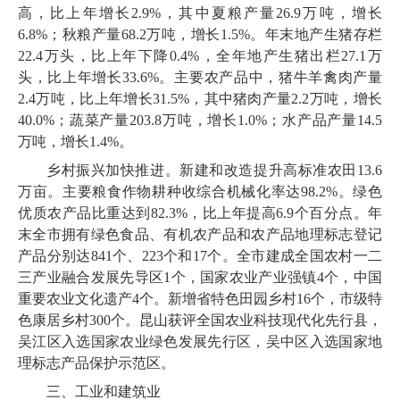
高，比上年增长
2
.
9
%，其中夏粮产量
26
.
9
万吨，增长
6
.
8
%；秋粮产量
68
.
2
万吨，增长
1
.
5
%。年末地产生猪存栏
22
.
4
万头，比上年下降
0
.
4
%，全年地产生猪出栏
27
.
1
万
头，比上年增长
33
.
6
%。主要农产品中，猪牛羊禽肉产量
2
.
4
万吨，比上年增长
31
.
5
%，其中猪肉产量
2
.
2
万吨，增长
40
.
0
%；蔬菜产量
203
.
8
万吨，增长
1
.
0
%；水产品产量
14
.
5
万吨，增长
1
.
4
%。
乡村振兴加快推进。新建和改造提升高标准农田
13
.
6
万亩。主要粮食作物耕种收综合机械化率达
98
.
2
%。绿色
优质农产品比重达到
82
.
3
%，比上年提高
6
.
9
个百分点。年
末全市拥有绿色食品、有机农产品和农产品地理标志登记
产品分别达
841
个、
223
个和
17
个。全市建成全国农村一二
三产业融合发展先导区
1
个，国家农业产业强镇
4
个，中国
重要农业文化遗产
4
个。新增省特色田园乡村
16
个，市级特
色康居乡村
300
个。昆山获评全国农业科技现代化先行县，
吴江区入选国家农业绿色发展先行区，吴中区入选国家地
理标志产品保护示范区。
三、工业和建筑业