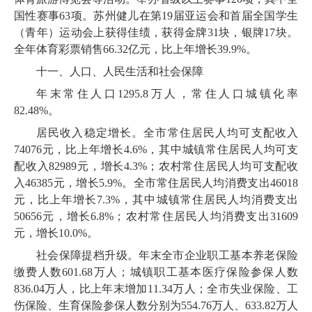
国性赛事
63
项。苏州健儿在第
19
届亚运会和首届全国学生
（青年）运动会上获得佳绩，获得金牌
31
块，银牌
17
块。
全年体育彩票销售
66
.
32
亿元，比上年增长
39
.
9
%。
十一、人口、人民生活和社会保障
年末常住人口
1295
.
8
万人，常住人口城镇化率
82
.
48
%。
居民收入稳定增长。全市常住居民人均可支配收入
74076
元，比上年增长
4
.
6
%，其中城镇常住居民人均可支
配收入
82989
元，增长
4
.
3
%；农村常住居民人均可支配收
入
46385
元，增长
5
.
9
%。全市常住居民人均消费支出
46018
元，比上年增长
7
.
3
%，其中城镇常住居民人均消费支出
50656
元，增长
6
.
8
%；农村常住居民人均消费支出
31609
元，增长
10
.
0
%。
社会保障提档升级。年末全市企业职工基本养老保险
缴费人数
601
.
68
万人；城镇职工基本医疗保险参保人数
836
.
04
万人，比上年末增加
11
.
34
万人；全市失业保险、工
伤保险、生育保险参保人数分别为
554
.
76
万人、
633
.
82
万人