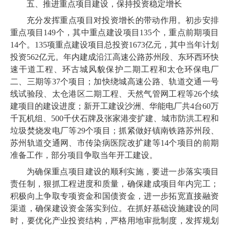
五、推进重点项目建设，保持投资稳定增长
充分发挥重点项目对投资增长的带动作用。初步安排
重点项目149个，其中重点建设项目135个，重点前期项目
14个。135项重点建设项目总投资1673亿元，其中当年计划
投资562亿元。年内建成沿江高速公路苏州段、东环西环快
速干道工程、环古城风貌保护二期工程和太仓环保电厂
二、三期等37个项目；加快绕城高速公路、轨道交通一号
线试验段、太仓港区二期工程、天然气管网工程等26个续
建项目的建设进度；新开工建设沙洲、华能电厂共4台60万
千瓦机组、500千伏石牌及张家港变扩建、城市防洪工程和
垃圾焚烧发电厂等29个项目；抓紧做好镇南铁路苏州段、
苏州轨道交通网、市传染病医院改扩建等14个项目的前期
准备工作，部分项目争取当年开工建设。
为确保重点项目建设的顺利实施，要进一步落实项目
责任制，狠抓工程进度和质量，确保建成项目年内完工；
积极向上争取专项资金和国债资金，进一步拓宽直接融资
渠道，确保建设资金落实到位。在抓好基础设施建设的同
时，要优化产业投资结构，严格用地审批制度，发挥规划