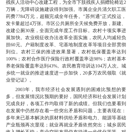
残疾人活动中心改建工程，为全市下肢残疾人捐赠轮椅近2
万辆，无障碍设施建设得到加强。市属企业共清欠职工医
药费7784万元，超额完成全年任务。"苏州通"正式投运，
发卡量超过4万张。市区公共厕所全天候免费开放，新建、
改建公厕30座，全面完成年度工作目标。农村十项实事进
展加快。农业税征收办法改革全面实施，农民人均减轻负
担60元。户籍制度改革、宅基地制度改革等项目全部贯彻
到位。农村三保的推进效果显著，农村低保覆盖率达到
100%；农村合作医疗保险行政村覆盖率达98%；农村基本
养老保险覆盖率达到43%。农民教育培训达104万人次。城
乡统一就业的推进速度进一步加快，20多万农民领取《就
业登记证》。
2003年，我市经济社会发展遇到的困难比预想的要
多，但发展情况比预期的要好，国民经济和社会发展计划
完成良好，各项工作均取得了新的成绩。但我们也要看到
在发展中仍然存在着一些突出矛盾和问题，主要表现在：
多年来已基本解决的原材料供给矛盾和电力、能源等基础
产业瓶颈再次显现；就业再就业矛盾依然突出；城乡居民
收入增长不快；产业空间布局仍有待进一步优化等等。对