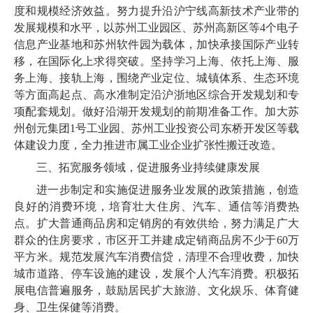
度和规模经济效益。努力提升沿沪宁线高新技术产业带的
发展规模和水平，以苏州工业园区、苏州高新区等4个电子
信息产业基地和苏州软件园为载体，加快承接国际产业转
移，在国际化上求得突破。坚持学习上海、依托上海、服
务上海、接轨上海，围绕产业定位、城镇体系、生态环境
等方面高起点、高水准制定沿沪浙地区综合开发规划和专
项配套规划。做好沿湖开发规划的前期准备工作。加大苏
州创元集团1号工业园、苏州工业投资公司东桥开发区等载
体建设力度，全力推进市属工业企业扩张性搬迁改造。
三、拓宽服务领域，促进服务业持续健康发展
进一步制定和实施促进服务业发展的政策措施，创造
良好的消费环境，培育壮大住房、汽车、通信等消费热
点。扩大普通商品房和定销房的有效供给，努力满足广大
群众的住房要求，市区开工并建成定销商品房不少于60万
平方米。规范发展汽车消费信贷，清理不合理收费，加快
城市道路、停车设施的建设，发展个人汽车消费。积极拓
展电信普遍服务，鼓励居民扩大旅游、文化娱乐、体育健
身、卫生保健等消费。