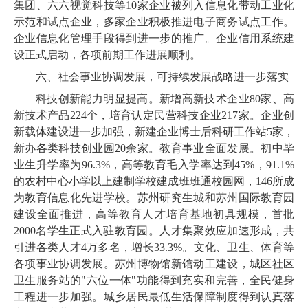
集团、六六视觉科技等10家企业被列入信息化带动工业化
示范和试点企业，多家企业积极推进电子商务试点工作。
企业信息化管理手段得到进一步的推广。企业信用系统建
设正式启动，各项前期工作进展顺利。
六、社会事业协调发展，可持续发展战略进一步落实
科技创新能力明显提高。新增高新技术企业80家、高
新技术产品224个，培育认定民营科技企业217家。企业创
新载体建设进一步加强，新建企业博士后科研工作站5家，
新办各类科技创业园20余家。教育事业全面发展。初中毕
业生升学率为96.3%，高等教育毛入学率达到45%，91.1%
的农村中心小学以上建制学校建成班班通校园网，146所成
为教育信息化先进学校。苏州研究生城和苏州国际教育园
建设全面推进，高等教育人才培育基地初具规模，首批
2000名学生正式入驻教育园。人才集聚效应加速形成，共
引进各类人才4万多名，增长33.3%。文化、卫生、体育等
各项事业协调发展。苏州博物馆新馆动工建设，城区社区
卫生服务站的"六位一体"功能得到充实和完善，全民健身
工程进一步加强。城乡居民最低生活保障制度得到认真落