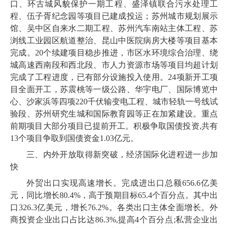
口、环古城风貌保护一期工程、盛泽镇联合污水处理工
程、伍子胥纪念园等项目已建成投运；苏州城市规划展示
馆、吴中区自来水二期工程、苏州汽车南站主体工程、苏
浏线工业园区航道整治、昆山中医院病房大楼等项目基本
完成。20个续建项目稳步推进，市区水环境综合治理、绕
城高速西南段和西北段、市人力资源市场等项目均超计划
完成了工程进度，已有部分设施投入使用。24项新开工项
目全面开工，苏震桃等一级公路、华宇电厂、国际博览中
心、沙家浜等四项220千伏输变电工程、城市轻轨一号线试
验段、苏州研究生城和国际教育园等正在加紧建设。重点
前期项目大部分项目已提前开工。积极争取国债投资,共有
13个项目争取到国债资金1.03亿元。
三、内外开放取得新突破，经济国际化进程进一步加
快
外贸出口实现高速增长。完成进出口总额656.6亿美
元，同比增长80.4%，高于预期目标65.4个百分点。其中出
口326.3亿美元，增长76.2%。各类出口主体全面增长。外
商投资企业出口占比达86.3%,提高4个百分点;私营企业出