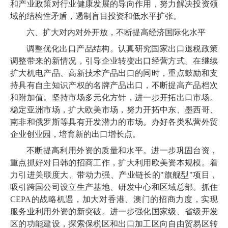
和产业政策对行业健康发展的导向作用，努力解决投资领
域的结构性矛盾，遏制盲目投资和低水平扩张。
六、扩大对内对外开放，不断提高经济国际化水平
调整优化出口产品结构。认真研究国家出口退税政策
调整带来的新情况，引导企业转变出口经营方式。在继续
扩大机电产品、高新技术产品出口的同时，重点鼓励和支
持具有自主知识产权的名牌产品出口，不断提高产品档次
和附加值。坚持市场多元化方针，进一步开拓出口市场。
稳定亚洲市场，扩大欧美市场，努力开拓中东、墨西哥、
南非和俄罗斯等具有开发潜力的市场。办好各类私营外贸
企业创业园，培育新的出口增长点。
不断提高利用外资的质量和水平。进一步巩固台资，
重点抓好对日韩的招商工作，扩大利用欧美资本规模。着
力引进关联度大、带动力强、产业链长的"旗舰型"项目，
吸引跨国公司设立生产基地、研发中心和区域总部。抓住
CEPA的战略机遇，加大对香港、澳门的招商力度，实现
服务业利用外资的新突破。进一步强化国家级、省级开发
区的功能建设，探索保税区和出口加工区向自由贸易区转