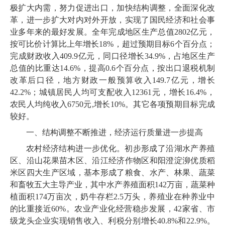
极扩大内需，努力促进出口，加快结构调整，全面深化改
革，进一步扩大对内对外开放，实现了国民经济和社会事
业多年来的最好发展。全年完成地区生产总值2802亿元，
按可比价计算比上年增长18%，超过预期目标6个百分点；
完成财政收入409.9亿元，同口径增长34.9%，占地区生产
总值的比重达14.6%，提高0.6个百分点，按出口退税机制
改革后口径，地方财政一般预算收入149.7亿元，增长
42.2%；城镇居民人均可支配收入12361元，增长16.4%，
农民人均纯收入6750元,增长10%。其它各项预期目标完成
较好。
一、结构调整不断推进，经济运行质量进一步提高
农村经济结构进一步优化。初步形成了沿湖水产养殖
区、沿山花果苗木区、沿江经济作物区和阳澄淀泖优质稻
米区四大生产区域，基本形成了粮食、水产、林果、蔬菜
和畜牧五大主导产业，其中水产养殖面积142万亩，蔬菜种
植面积174万亩次，奶牛存栏2.5万头，养殖业在种养业中
的比重接近60%。农业产业化经营稳步发展，42家省、市
级龙头企业实现销售收入、利税分别增长40.8%和22.9%。