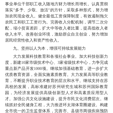
事业单位干部职工收入随地方财力增长而增长。认真贯彻
落实"多予、少取、放活"的方针，采取多种形式，努力增
加农民现金收入。健全最低工资保障制度，有效遏制拖欠
农民工和职工工资行为。完善收入分配机制，调节二次分
配，缩小贫富差距，扩大中等收入者比重，提高低收入者
收入水平。改善创业环境，激励群众自主创业，努力增加
居民经营性收入和资产性收入。
九、坚持以人为本，增强可持续发展能力
大力发展科技教育和各项社会事业。加大科技创新力
度，新建10家市级技术中心、3家省级技术中心，力争完成
重点新产品开发1000项。继续加强基础教育，进一步扩大
优质教育资源，全面实施素质教育。大力发展高等职业教
育，不断提升职业技术教育的层次和水平。继续支持在苏
高校的发展，高标准建好苏州研究生城和苏州国际教育
园，为经济发展提供高级创新型人才和高素质应用型人
才。加强公共文化设施建设，提升市民文化消费层次。继
续抓好全民健身工程，大力推进环太湖体育圈建设。构建
全市统一的卫生监督体系，完善市、县级市两级疾病预防