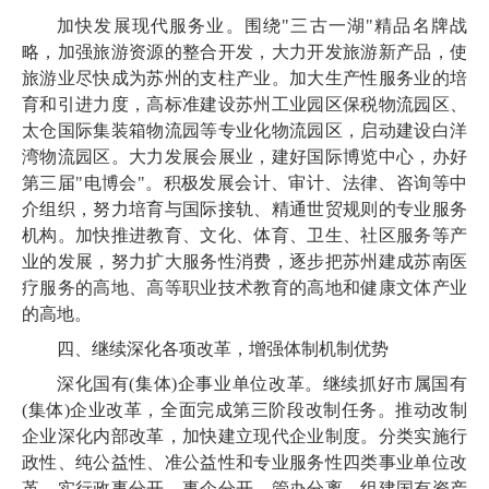
加快发展现代服务业。围绕"三古一湖"精品名牌战
略，加强旅游资源的整合开发，大力开发旅游新产品，使
旅游业尽快成为苏州的支柱产业。加大生产性服务业的培
育和引进力度，高标准建设苏州工业园区保税物流园区、
太仓国际集装箱物流园等专业化物流园区，启动建设白洋
湾物流园区。大力发展会展业，建好国际博览中心，办好
第三届"电博会"。积极发展会计、审计、法律、咨询等中
介组织，努力培育与国际接轨、精通世贸规则的专业服务
机构。加快推进教育、文化、体育、卫生、社区服务等产
业的发展，努力扩大服务性消费，逐步把苏州建成苏南医
疗服务的高地、高等职业技术教育的高地和健康文体产业
的高地。
四、继续深化各项改革，增强体制机制优势
深化国有(集体)企事业单位改革。继续抓好市属国有
(集体)企业改革，全面完成第三阶段改制任务。推动改制
企业深化内部改革，加快建立现代企业制度。分类实施行
政性、纯公益性、准公益性和专业服务性四类事业单位改
革，实行政事分开、事企分开、管办分离。组建国有资产