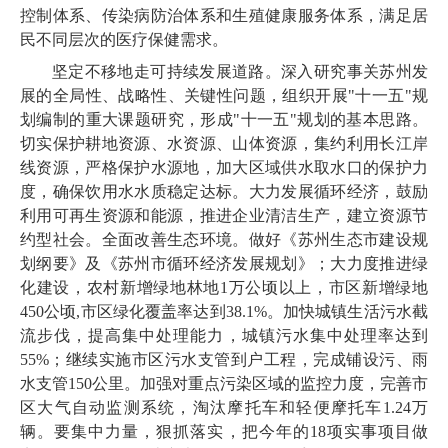
控制体系、传染病防治体系和生殖健康服务体系，满足居
民不同层次的医疗保健需求。
坚定不移地走可持续发展道路。深入研究事关苏州发
展的全局性、战略性、关键性问题，组织开展"十一五"规
划编制的重大课题研究，形成"十一五"规划的基本思路。
切实保护耕地资源、水资源、山体资源，集约利用长江岸
线资源，严格保护水源地，加大区域供水取水口的保护力
度，确保饮用水水质稳定达标。大力发展循环经济，鼓励
利用可再生资源和能源，推进企业清洁生产，建立资源节
约型社会。全面改善生态环境。做好《苏州生态市建设规
划纲要》及《苏州市循环经济发展规划》；大力度推进绿
化建设，农村新增绿地林地1万公顷以上，市区新增绿地
450公顷,市区绿化覆盖率达到38.1%。加快城镇生活污水截
流步伐，提高集中处理能力，城镇污水集中处理率达到
55%；继续实施市区污水支管到户工程，完成铺设污、雨
水支管150公里。加强对重点污染区域的监控力度，完善市
区大气自动监测系统，淘汰摩托车和轻便摩托车1.24万
辆。要集中力量，狠抓落实，把今年的18项实事项目做