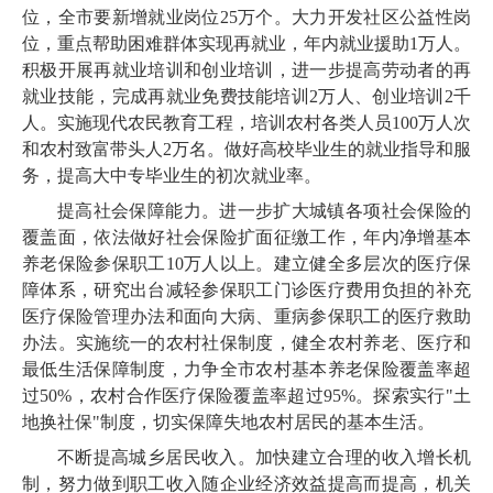
位，全市要新增就业岗位25万个。大力开发社区公益性岗
位，重点帮助困难群体实现再就业，年内就业援助1万人。
积极开展再就业培训和创业培训，进一步提高劳动者的再
就业技能，完成再就业免费技能培训2万人、创业培训2千
人。实施现代农民教育工程，培训农村各类人员100万人次
和农村致富带头人2万名。做好高校毕业生的就业指导和服
务，提高大中专毕业生的初次就业率。
提高社会保障能力。进一步扩大城镇各项社会保险的
覆盖面，依法做好社会保险扩面征缴工作，年内净增基本
养老保险参保职工10万人以上。建立健全多层次的医疗保
障体系，研究出台减轻参保职工门诊医疗费用负担的补充
医疗保险管理办法和面向大病、重病参保职工的医疗救助
办法。实施统一的农村社保制度，健全农村养老、医疗和
最低生活保障制度，力争全市农村基本养老保险覆盖率超
过50%，农村合作医疗保险覆盖率超过95%。探索实行"土
地换社保"制度，切实保障失地农村居民的基本生活。
不断提高城乡居民收入。加快建立合理的收入增长机
制，努力做到职工收入随企业经济效益提高而提高，机关