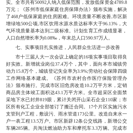
实。全市共有50092人纳入低保范围，发放低保资金4789.8
万元；《苏州市低保家庭住房保障办法》颁布实施，解决
了468户低保家庭的住房困难。环境质量不断改善,市区新
增绿地500公顷,市区饮用水源水质达标率大于96.13%，大
气环境质量基本达到二级标准。计划生育工作成绩显著，
人口自然增长率为0.08‰，年末总人口590.97万人。
七、实事项目扎实推进，人民群众生活进一步改善
市十三届人大一次会议上确定的16项实事项目取得良
好实效。新增就业岗位37.4万个，其中，面向本市城镇劳
动力15.8万个，城镇登记失业率为3.9%;劳动社会保障四级
工作网络基本建成。《苏州市农村合作医疗保险管理办
法》颁布施行。完成市区旧危房改造10.2万平方米，定销
商品房主体竣工面积达43.1万平方米。全市超采区全面禁
采地下水已封井819眼，累计关闭开山采石企业110家；市
区所有化工企业全部签订了搬迁合同。17个片区实施污水
支管到户工程，敷设污、雨水管道173公里。改造自来水一
户一表工程13.5万户。市区新辟12条公交线路，新增公交
车辆285辆。共淘汰燃油助力车和摩托车3.3万辆。完成市