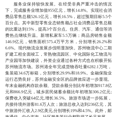
服务业保持较快发展。在经受非典严重冲击的情况
下，完成服务业增加值955亿元，增长14.8%。实现社会消
费品零售总额526.1亿元，增长16.5%，超过预期目标5.5个
百分点。其中新型零售业态销售额占社会消费品零售总额
的比重达到15%，提高3个百分点。住房、汽车、通信等消
费热点继续升温。新增私家车5.5万辆；商品房销售金额
146.9亿元，销售面积575.4万平方米，分别增长26.2%和
6.6%。现代物流业发展步伐明显加快。苏州物流中心二期
扩建工程全面竣工，常熟物流园区、中化国际化工物流与
产业园等加快建设，外资企业通过各种方式也在积极开拓
苏州物流市场。苏州港全年完成货物吞吐量6282.1万吨，
集装箱34.6万标箱，分别增长29.9%和18.9%。金融保险业
运行态势良好，苏州金融安全区的品牌效应进一步显现。
年末金融机构存款余额、贷款余额分别比年初增加917.8亿
元和866.9亿元，城乡居民储蓄余额比年初增加306.2亿元;
保费收入突破64亿元,增长36.5%。旅游市场进一步拓展，
共接待境外游客81.6万人次；旅游总收入达到236亿元，其
中旅游外汇收入2.9亿美元,分别增长19%和4.5%。此外，邮
政通信、中介咨询、社区服务等行业都取得了长足发展。