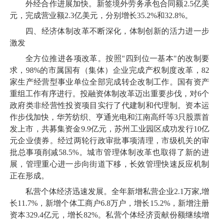
外经合作进展加快。新签境外劳务承包合同额2.5亿美
元，完成营业额2.3亿美元，分别增长35.2%和32.8%。
四、经济体制改革不断深化，体制创新的活力进一步
激发
全方位推进各项改革。按照"四到位一基本"的改制要
求，98%的市属国有（集体）企业完成产权制度改革，82
家生产经营型事业单位全部完成转企改制工作。国有资产
重组工作有序进行。投融资体制改革迈出重要步伐，对6个
政府类非经营性投资项目实行了代建制和代理制。资本运
作步伐加快，华芳纺织、亨通光电和江南高纤等3只股票首
发上市，共募集资金9.9亿元，苏州工业园区成功发行10亿
元企业债券。经过两轮行政审批事项清理，市级机关的审
批总事项削减58.5%。城市管理体制改革也取得了新的进
展，管理重心进一步向街道下移，长效管理快速反应机制
正在形成。
私营个体经济迅速发展。全年新增私营企业2.1万家,增
长11.7%，新增个体工商户6.8万户，增长15.2%，新增注册
资本329.4亿元，增长82%。私营个体经济贡献份额继续增