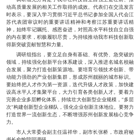
动高质量发展的相关工作取得的成效。代表们在交流发言
时表示，要深入学习贯彻习近平总书记参加全国人代会江
苏代表团审议时的重要讲话精神和考察江苏重要讲话精
神，始终牢记嘱托、感恩奋进，对照高水平科技自立自强
的内在要求，积极履职尽责，为持续推动我市科技创新取
得新突破贡献智慧和力量。
调研组指出，要立足自身有基础、有优势、急突破的
领域，持续强化创新平台体系建设，深入推进名城名校融
合发展，聚力打造创新策源地。要培育引领技术创新、带
动能力强劲的产业创新集群，形成苏州靓丽的城市标识。
要始终把人才作为第一资源，迭代升级人才政策，加快建
设高水平人才集聚平台，大力引育各类创新人才。要着力
完善企业多层孵化体系，持续壮大创新型企业规模，"多层
次"构建创新型企业梯队，强化企业创新主体地位。要努力
打造世界一流创新生态，不断增强苏州创新发展核心竞争
力。
市人大常委会副主任温祥华，副市长张桥，市政府秘
书长俞愉陪同调研。