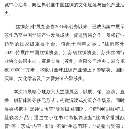
览中心启幕，向世界彰显中国丝绸的文化底蕴与当代产业活
力。
"丝绸苏州"展览会自2016年创办以来，已成为集中展示
苏州乃至中国丝绸产业发展成就、促进贸易合作、引领行业
趋势的国家级重要平台。值此十周年之际，"丝绸苏州
2025"特展由中国丝绸协会、江苏省丝绸协会、苏州丝绸行
业协会共同主办，骞腾会展（苏州）有限公司承办，展会规
模10000平方米，将吸引全球丝绸产业链上下游精英、国际
买家、文化学者及广大爱好者齐聚苏州。
本次特展精心规划六大主题展区，以展、销、路演、直
播、创新体验等多元形式，构建沉浸式交流合作场景。同时
展会将携手"黑神话悟空"等顶级国潮IP，打造"神话丝绸"主
题联名产品；通过在小红书时尚板块发起"丝绸穿搭挑战
赛"等，形成"内容+渠道+流量"生态闭环，全链整合资源；