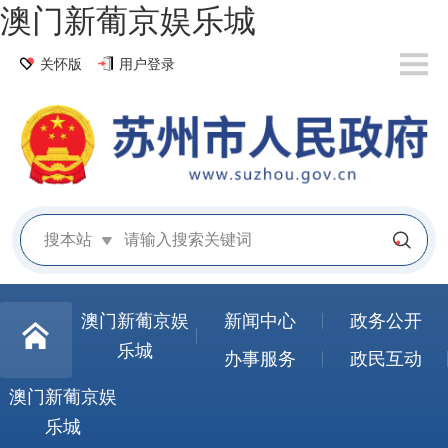
澳门新葡京娱乐城
关怀版
用户登录
搜本站
澳门新葡京娱
新闻中心
政务公开
乐城
办事服务
政民互动
澳门新葡京娱
乐城