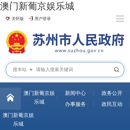
澳门新葡京娱乐城
关怀版
用户登录
搜本站
澳门新葡京娱
新闻中心
政务公开
乐城
办事服务
政民互动
澳门新葡京娱
乐城