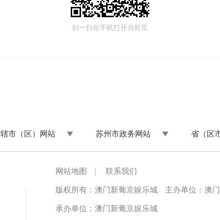
扫一扫在手机打开当前页
州辖市（区）网站
苏州市政务网站
省（区
网站地图
|
联系我们
版权所有：澳门新葡京娱乐城
主办单位：澳门
承办单位：澳门新葡京娱乐城