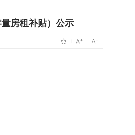
存量房租补贴）公示