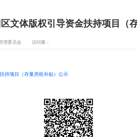
业园区文体版权引导资金扶持项目（
管理委员会
访问量：
金扶持项目（存量房租补贴）公示