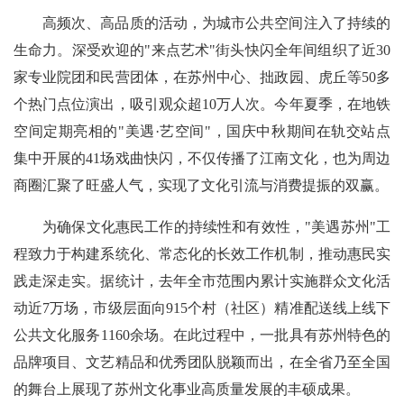
高频次、高品质的活动，为城市公共空间注入了持续的
生命力。深受欢迎的"来点艺术"街头快闪全年间组织了近30
家专业院团和民营团体，在苏州中心、拙政园、虎丘等50多
个热门点位演出，吸引观众超10万人次。今年夏季，在地铁
空间定期亮相的"美遇·艺空间"，国庆中秋期间在轨交站点
集中开展的41场戏曲快闪，不仅传播了江南文化，也为周边
商圈汇聚了旺盛人气，实现了文化引流与消费提振的双赢。
为确保文化惠民工作的持续性和有效性，"美遇苏州"工
程致力于构建系统化、常态化的长效工作机制，推动惠民实
践走深走实。据统计，去年全市范围内累计实施群众文化活
动近7万场，市级层面向915个村（社区）精准配送线上线下
公共文化服务1160余场。在此过程中，一批具有苏州特色的
品牌项目、文艺精品和优秀团队脱颖而出，在全省乃至全国
的舞台上展现了苏州文化事业高质量发展的丰硕成果。