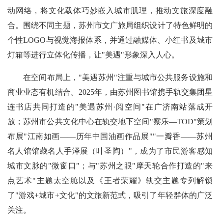
动网络，将文化载体巧妙嵌入城市肌理，推动文旅深度融
合。围绕不同主题，苏州市文广旅局组织设计了特色鲜明的
个性LOGO与视觉海报体系，并通过融媒体、小红书及城市
灯箱等进行立体化传播，让"美遇"形象深入人心。
在空间布局上，"美遇苏州"注重与城市公共服务设施和
商业业态有机结合。2025年，由苏州图书馆携手轨交集团星
连书店共同打造的"
美遇苏州
·阅空间"在广济南站落成开
放；苏州市公共文化中心在轨交地下空间"察乐—TOD"策划
布展"江南如画——历年中国油画作品展""一瓣香——苏州
名人馆馆藏名人手泽展（叶圣陶）"，成为了市民游客感知
城市文脉的"微窗口"；与"苏州之眼"摩天轮合作打造的"来
点艺术"主题太空舱以及《王者荣耀》轨交主题专列解锁
了"游戏+城市+文化"的文旅新范式，吸引了年轻群体的广泛
关注。