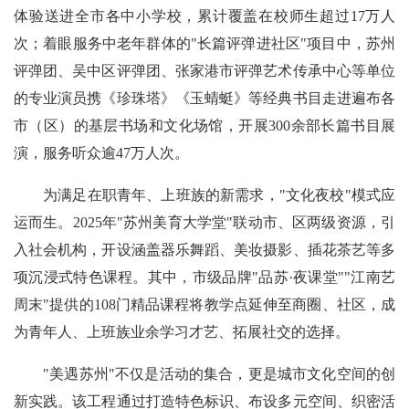
体验送进全市各中小学校，累计覆盖在校师生超过17万人
次；着眼服务中老年群体的"长篇评弹进社区"项目中，苏州
评弹团、吴中区评弹团、张家港市评弹艺术传承中心等单位
的专业演员携《珍珠塔》《玉蜻蜓》等经典书目走进遍布各
市（区）的基层书场和文化场馆，开展300余部
长篇
书目展
演，服务听众逾47万人次。
为满足在职青年、上班族的新需求，"文化夜校"模式应
运而生。2025年"苏州美育大学堂"联动市、区两级资源，引
入社会机构，开设涵盖器乐舞蹈、美妆摄影、插花茶艺等多
项沉浸式特色课程。其中，市级品牌"品苏·夜课堂""江南艺
周末"提供的108门精品课程将教学点延伸至商圈、社区，成
为青年人、上班族业余学习才艺、拓展社交的选择。
"
美遇
苏州"不仅是活动的集合，更是城市文化空间的创
新实践。该工程通过打造特色标识、布设多元空间、织密活