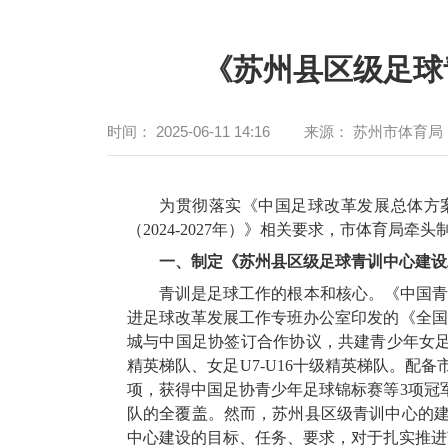
《苏州县区级足球青
时间：
2025-06-11 14:16
来源：
苏州市体育局
为贯彻落实《中国足球改革发展总体方
（2024-2027年）》相关要求，市体育局牵
一、制定《苏州县区级足球青训中心建设工作
青训是足球工作的根本和核心。《中国青
进足球改革发展工作专班办公室印发的《全国
城与中国足协签订合作协议，共建青少年女足
精英梯队、女足U7-U16十级精英梯队。配备
项，获得中国足协青少年足球锦标赛等3项冠军
队的全覆盖。然而，苏州县区级青训中心的建
中心建设的目标、任务、要求，对于扎实推进