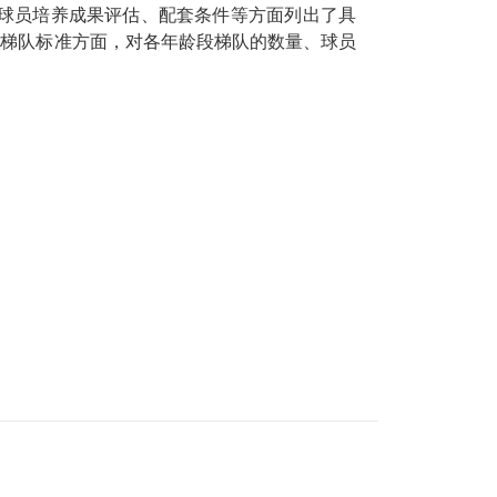
、球员培养成果评估、配套条件等方面列出了具
在梯队标准方面，对各年龄段梯队的数量、球员