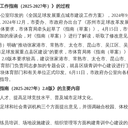
指南（2025-2027年）》的过程
公室印发的《全国足球发展重点城市建设工作方案》，2024年
024年12月，市委办、市政府办出台了《苏州市足球改革发展
具体要求，市体育局牵头起草了《指南（草案）》。4月15日，
加的座谈会，对《指南（草案）》进行了解读，听取了修改意见
28号）明确"推动张家港市、常熟市、太仓市、昆山市、吴江区
球发展重点县区建设"的要求，市体育局将《指南（草案）》调整为
2.0版本要求较高，建议张家港市、常熟市、太仓市、昆山市、
育部门负责同志参加的专题会议，就县区级青训中心建设进行了专题
块体育部门和有关单位正式印发。6月11日，市政府办公室向各板
指导。
2025-2027年）2.0版》的主要内容
人才、提高足球竞技水平、普及城市足球文化。
足球和社会青训机构三个方面提出意见，并强调融合校园、体
练员培训、场地设施建设、组织管理等方面构建青训中心建设的