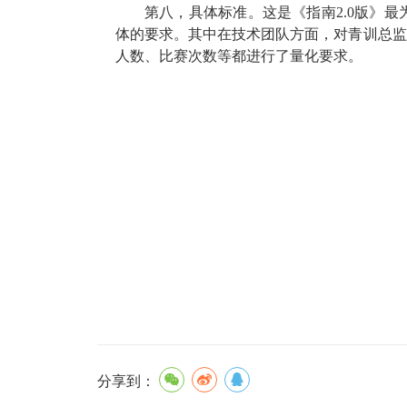
第八，具体标准。这是《指南2.0版》
体的要求。其中在技术团队方面，对青训总监
人数、比赛次数等都进行了量化要求。
分享到：