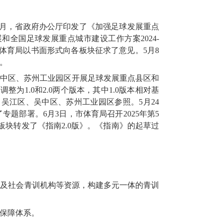
9月，省政府办公厅印发了《加强足球发展重点
和全国足球发展重点城市建设工作方案2024-
市体育局以书面形式向各板块征求了意见。5月8
。
、吴中区、苏州工业园区开展足球发展重点县区和
1.0和2.0两个版本，其中1.0版本相对基
吴江区、吴中区、苏州工业园区参照。5月24
部署。6月3日，市体育局召开2025年第5
块转发了《指南2.0版》。《指南》的起草过
校及社会青训机构等资源，构建多元一体的青训
保障体系。