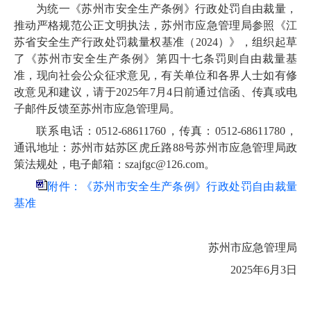
为统一《苏州市安全生产条例》行政处罚自由裁量，
推动严格规范公正文明执法，苏州市应急管理局参照《江
苏省安全生产行政处罚裁量权基准（
2024
）》，组织起草
了
《苏州市安全生产条例》第四十七条罚则
自由裁量基
准，
现向社会
公众
征求意见，
有关单位和各界人士如有修
改意见和建议
，请于
202
5
年
7
月
4
日前
通过信函、传真或电
子邮件
反馈
至
苏州
市应急管理局
。
联系
电话
：
0512
-
68611760，
传真：
0512-68611780，
通讯地址：苏州市姑苏区虎丘路
88
号苏州市应急管理局政
策法规处
，
电子邮箱：
szajfgc@126.com
。
附件：《苏州市安全生产条例》行政处罚自由裁量
基准
苏州市应急管理局
2025
年
6
月
3
日