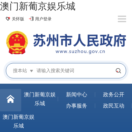
澳门新葡京娱乐城
关怀版
用户登录
搜本站
澳门新葡京娱
新闻中心
政务公开
乐城
办事服务
政民互动
澳门新葡京娱
乐城