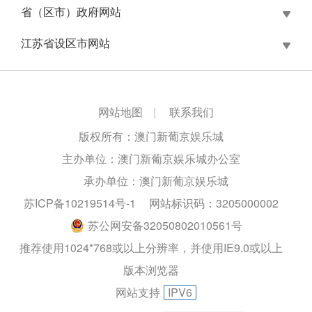
省（区市）政府网站
江苏省设区市网站
网站地图
|
联系我们
版权所有：澳门新葡京娱乐城
主办单位：澳门新葡京娱乐城办公室
承办单位：澳门新葡京娱乐城
苏ICP备10219514号-1
网站标识码：3205000002
苏公网安备32050802010561号
推荐使用1024*768或以上分辨率，并使用IE9.0或以上
版本浏览器
网站支持
IPV6