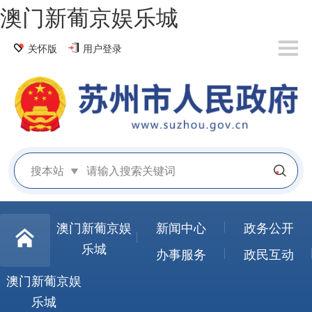
澳门新葡京娱乐城
关怀版
用户登录
搜本站
澳门新葡京娱
新闻中心
政务公开
乐城
办事服务
政民互动
澳门新葡京娱
乐城