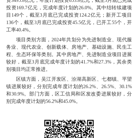
资
3495.8亿元
，年度计划投资
653.8亿元，
截至
3月底
已完成
投资
169.7
亿元，完成年度计划的
26.0
%
。
其中结转续建项
目
149个，
截至
3
月底已
完成投资
124.2
亿元
；
新开工项目
136个
，
截至
3
月底已
完成投资
45.5
亿元
，
已开工
55
个，开
工率
40.4
%。
项目类别方面，
2024年共划分为先进制造业、现代服
务业、现代农业、创新载体、房地产、基础设施、民生工
程、生态环保等类别。其中房地产、先进制造业项目进展
较好，截至3月底完成年度计划的41.7%和27.3%，其余类
别项目均正常推进。
区镇方面，吴江开发区、汾湖高新区、七都镇、平望
镇进展较好，分别完成年度计划的
26.2%、26.5%、30.1%
和30.9%。部门方面，区工信局和区发改委进展较好，分
别完成年度计划的56.2%和45.0%。