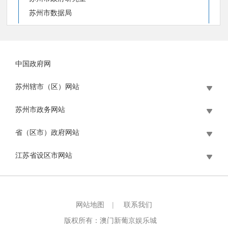
中国政府网
苏州辖市（区）网站
苏州市政务网站
省（区市）政府网站
江苏省设区市网站
网站地图
|
联系我们
版权所有：澳门新葡京娱乐城