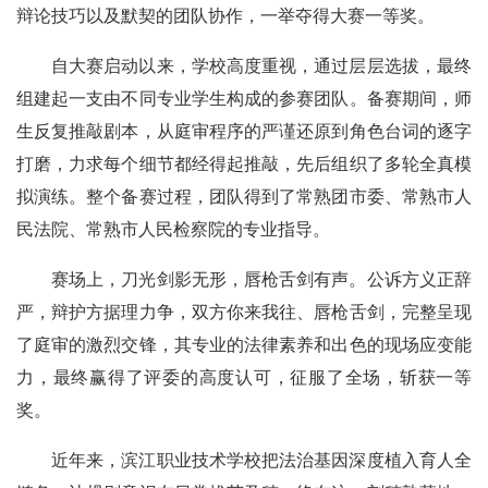
辩论技巧以及默契的团队协作，一举夺得大赛一等奖。
自大赛启动以来，学校高度重视，通过层层选拔，最终
组建起一支由不同专业学生构成的参赛团队。备赛期间，师
生反复推敲剧本，从庭审程序的严谨还原到角色台词的逐字
打磨，力求每个细节都经得起推敲，先后组织了多轮全真模
拟演练。整个备赛过程，团队得到了常熟团市委、常熟市人
民法院、常熟市人民检察院的专业指导。
赛场上，刀光剑影无形，唇枪舌剑有声。公诉方义正辞
严，辩护方据理力争，双方你来我往、唇枪舌剑，完整呈现
了庭审的激烈交锋，其专业的法律素养和出色的现场应变能
力，最终赢得了评委的高度认可，征服了全场，斩获一等
奖。
近年来，滨江职业技术学校把法治基因深度植入育人全