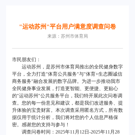
"运动苏州"平台用户满意度调查问卷
来源：苏州市体育局
市民朋友们：
运动苏州，是苏州市体育局推出的全民健身数字
平台，全力打造"体育公共服务"与"体育+生态圈诚信
商务服务"融合发展的数字品牌。为进一步推动我市
全民健身事业发展，打造更智能、更便捷、更贴心
的"运动苏州"公共服务平台，我们特开展此次问卷调
查。您的每一份意见和建议，都是我们改进服务、提
升体验的宝贵财富。本次调查采用匿名方式，所有数
据仅用于统计分析，我们将对您的个人信息严格保
密。感谢您的支持与参与！
调查问卷时间：2025年11月12日-2025年11月28