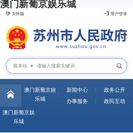
澳门新葡京娱乐城
关怀版
用户登录
搜本站
澳门新葡京娱
新闻中心
政务公开
乐城
办事服务
政民互动
澳门新葡京娱
乐城