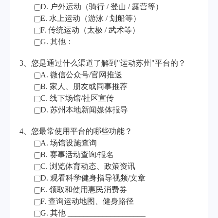
D. 户外运动（骑行 / 登山 / 露营等）
E. 水上运动（游泳 / 划船等）
F. 传统运动（太极 / 武术等）
G. 其他：______
3、您是通过什么渠道了解到"运动苏州"平台的？
A. 微信公众号/官网推送
B. 家人、朋友或同事推荐
C. 线下场馆/社区宣传
D. 苏州本地新闻媒体报导
4、您最常使用平台的哪些功能？
A. 场馆设施查询
B. 赛事活动查询/报名
C. 浏览体育动态、政策资讯
D. 观看科学健身指导视频/文章
E. 领取和使用惠民消费券
F. 查询运动地图、健身路径
G. 其他 ____________________