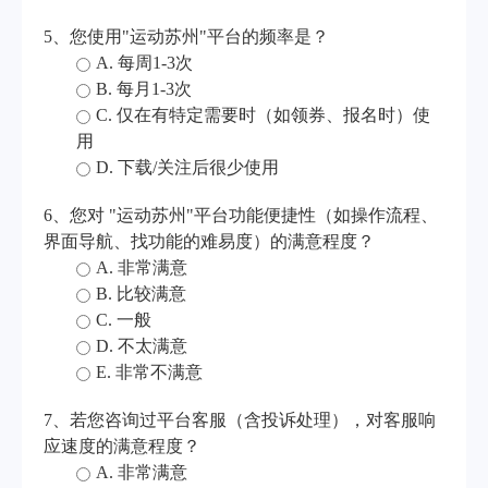
5、您使用"运动苏州"平台的频率是？
A. 每周1-3次
B. 每月1-3次
C. 仅在有特定需要时（如领券、报名时）使
用
D. 下载/关注后很少使用
6、您对 "运动苏州"平台功能便捷性（如操作流程、
界面导航、找功能的难易度）的满意程度？
A. 非常满意
B. 比较满意
C. 一般
D. 不太满意
E. 非常不满意
7、若您咨询过平台客服（含投诉处理），对客服响
应速度的满意程度？
A. 非常满意