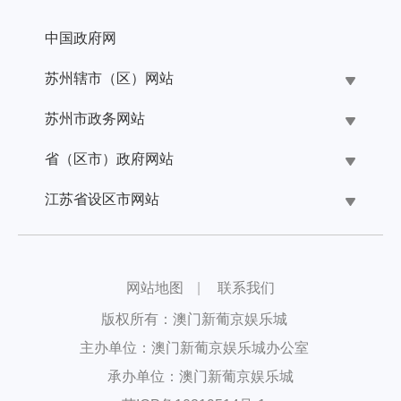
中国政府网
苏州辖市（区）网站
苏州市政务网站
省（区市）政府网站
江苏省设区市网站
网站地图
|
联系我们
版权所有：澳门新葡京娱乐城
主办单位：澳门新葡京娱乐城办公室
承办单位：澳门新葡京娱乐城