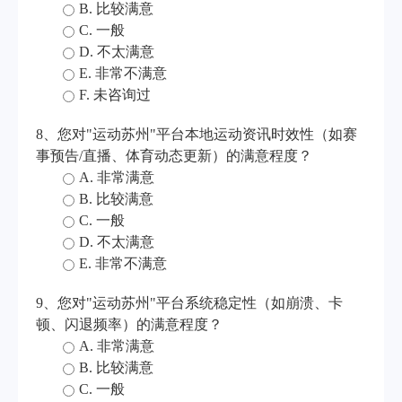
B. 比较满意
C. 一般
D. 不太满意
E. 非常不满意
F. 未咨询过
8、您对"运动苏州"平台本地运动资讯时效性（如赛
事预告/直播、体育动态更新）的满意程度？
A. 非常满意
B. 比较满意
C. 一般
D. 不太满意
E. 非常不满意
9、您对"运动苏州"平台系统稳定性（如崩溃、卡
顿、闪退频率）的满意程度？
A. 非常满意
B. 比较满意
C. 一般