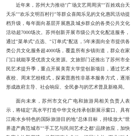
近年来，苏州大力推动"广场文艺周周演""百姓戏台天
天乐""欢乐文明百村行"等群众喜闻乐见的文化惠民活动提
档升级，每年面向基层开展惠及城乡群众的各类公共文化
活动超7000场次。苏州创新开展市级公共文化配送服务，
通过"菜单式"点选、"订单式"配送，5年来面向全市提供各
类公共文化服务超4000场，覆盖所有乡镇街道，群众在家
门口就能享受优质文化资源。文旅部门还推出了苏州市全
民艺术提升季，重点开展美育大学堂创新项目，通过艺术
夜校、周末艺校模式，探索普惠性非基本服务方式，逐渐
形成政府主导、社会响应、全民参与的艺术普及新格局。
面向未来，苏州市文化广电和旅游局相关负责人表
示，将锚定"高水平打造中华文化传承创新展示窗口、具有
江南水乡特色的国际旅游目的地"总体目标，持续放大"世
界遗产典范城市""手工艺与民间艺术之都"品牌效应，加快