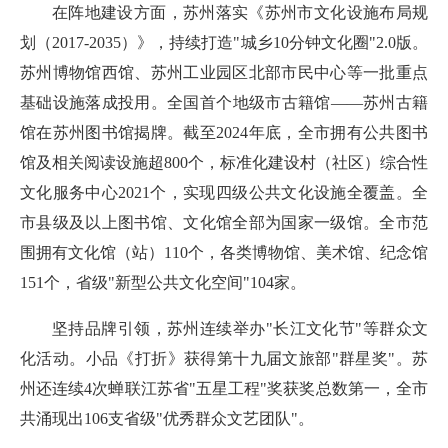
在阵地建设方面，苏州落实《苏州市文化设施布局规
划（2017-2035）》，持续打造"城乡10分钟文化圈"2.0版。
苏州博物馆西馆、苏州工业园区北部市民中心等一批重点
基础设施落成投用。全国首个地级市古籍馆——苏州古籍
馆在苏州图书馆揭牌。截至2024年底，全市拥有公共图书
馆及相关阅读设施超800个，标准化建设村（社区）综合性
文化服务中心2021个，实现四级公共文化设施全覆盖。全
市县级及以上图书馆、文化馆全部为国家一级馆。全市范
围拥有文化馆（站）110个，各类博物馆、美术馆、纪念馆
151个，省级"新型公共文化空间"104家。
坚持品牌引领，苏州连续举办"长江文化节"等群众文
化活动。小品《打折》获得第十九届文旅部"群星奖"。苏
州还连续4次蝉联江苏省"五星工程"奖获奖总数第一，全市
共涌现出106支省级"优秀群众文艺团队"。