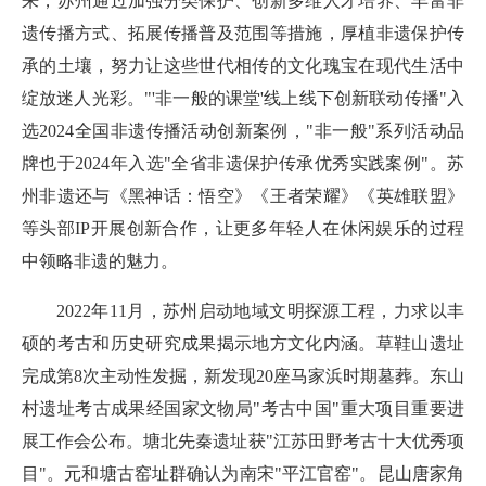
来，苏州通过加强分类保护、创新多维人才培养、丰富非
遗传播方式、拓展传播普及范围等措施，厚植非遗保护传
承的土壤，努力让这些世代相传的文化瑰宝在现代生活中
绽放迷人光彩。"'非一般的课堂'线上线下创新联动传播"入
选2024全国非遗传播活动创新案例，"非一般"系列活动品
牌也于2024年入选"全省非遗保护传承优秀实践案例"。苏
州非遗还与《黑神话：悟空》《王者荣耀》《英雄联盟》
等头部IP开展创新合作，让更多年轻人在休闲娱乐的过程
中领略非遗的魅力。
2022年11月，苏州启动地域文明探源工程，力求以丰
硕的考古和历史研究成果揭示地方文化内涵。草鞋山遗址
完成第8次主动性发掘，新发现20座马家浜时期墓葬。东山
村遗址考古成果经国家文物局"考古中国"重大项目重要进
展工作会公布。塘北先秦遗址获"江苏田野考古十大优秀项
目"。元和塘古窑址群确认为南宋"平江官窑"。昆山唐家角