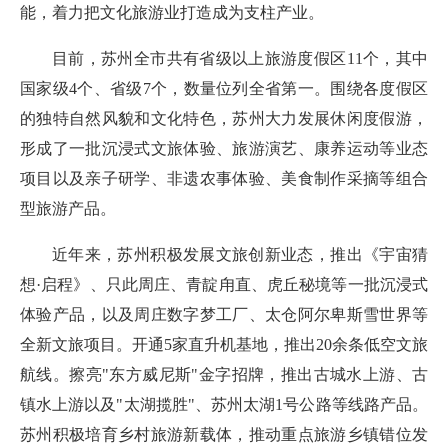
能，着力把文化旅游业打造成为支柱产业。
目前，苏州全市共有省级以上旅游度假区11个，其中
国家级4个、省级7个，数量位列全省第一。围绕各度假区
的独特自然风貌和文化特色，苏州大力发展休闲度假游，
形成了一批沉浸式文旅体验、旅游演艺、康养运动等业态
项目以及亲子研学、非遗农事体验、美食制作采摘等组合
型旅游产品。
近年来，苏州积极发展文旅创新业态，推出《宇宙猜
想·启程》、只此周庄、青靛甪直、虎丘秘境等一批沉浸式
体验产品，以及周庄数字梦工厂、太仓阿尔卑斯雪世界等
全新文旅项目。开通5家直升机基地，推出20余条低空文旅
航线。擦亮"东方威尼斯"金字招牌，推出古城水上游、古
镇水上游以及"太湖揽胜"、苏州太湖1号公路等线路产品。
苏州积极培育乡村旅游新载体，推动重点旅游乡镇错位发