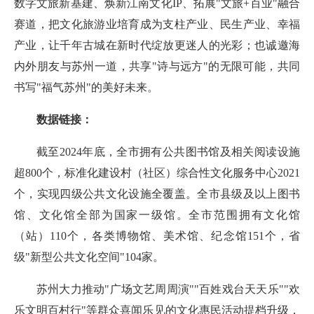
数字文旅新基建、焕新江南文化IP、拓展"文旅+百业"融合
赛道，把文化旅游业培育成为支柱产业、民生产业、幸福
产业，让千年古城在新时代绽放更迷人的光彩；也诚邀海
内外朋友与苏州一道，共享"诗与远方"的无限可能，共同
书写"福气苏州"的美好未来。
数据链接：
截至2024年底，全市拥有公共图书馆及相关阅读设施
超800个，标准化建设村（社区）综合性文化服务中心2021
个，实现四级公共文化设施全覆盖。全市县级及以上图书
馆、文化馆全部为国家一级馆。全市范围拥有文化馆
（站）110个，各类博物馆、美术馆、纪念馆151个，省
级"新型公共文化空间"104家。
苏州大力推动"广场文艺周周演""百姓戏台天天乐""欢
乐文明百村行"等群众喜闻乐见的文化惠民活动提档升级，