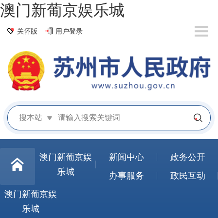
澳门新葡京娱乐城
关怀版
用户登录
搜本站
澳门新葡京娱
新闻中心
政务公开
乐城
办事服务
政民互动
澳门新葡京娱
乐城