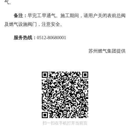
气。
备注：
早完工早通气。施工期间，请用户关闭表前总阀
及燃气设施阀门，注意安全。
服务热线：
0512-80680001
苏州燃气集团提供
扫一扫在手机打开当前页