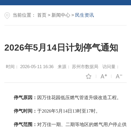
当前位置：
首页
>
新闻中心
>
民生资讯
2026年5月14日计划停气通知
时间：
2026-05-11 16:36
来源：
苏州市数据局
访问量：
停气原因：
因万佳花园低压燃气管道升级改造工程。
停气时间：
于2026年5月14日13时至17时。
停气范围：
对万佳一期、二期等地区的燃气用户停止供