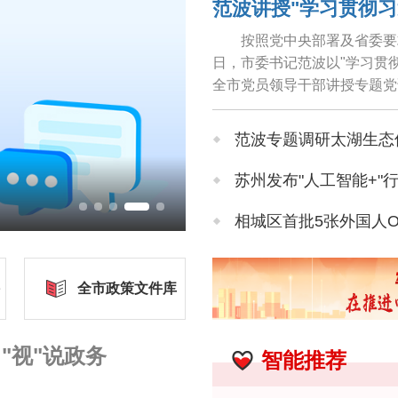
按照党中央部署及省委要
日，市委书记范波以"学习贯
全市党员领导干部讲授专题党
导实践、推动工作，牢固树立和
范波专题调研太湖生态
苏州发布"人工智能+"
相城区首批5张外国人
近150位海内外专家学
全市政策文件库
张家港技师学院揭牌
"视"说政务
智能推荐