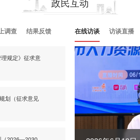
政民互动
上调查
结果反馈
在线访谈
访谈直播
管理规定》征求意
展规划（征求意见
026—2030