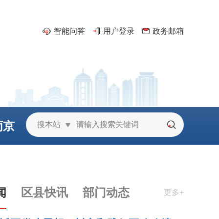
智能问答
用户登录
政务邮箱
葡京
搜本站
城
闻
区县快讯
部门动态
更多+