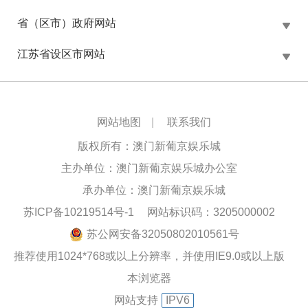
省（区市）政府网站
江苏省设区市网站
网站地图
|
联系我们
版权所有：澳门新葡京娱乐城
主办单位：澳门新葡京娱乐城办公室
承办单位：澳门新葡京娱乐城
苏ICP备10219514号-1
网站标识码：3205000002
苏公网安备32050802010561号
推荐使用1024*768或以上分辨率，并使用IE9.0或以上版
本浏览器
网站支持
IPV6