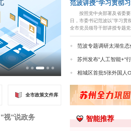
按照党中央部署及省委要
日，市委书记范波以"学习贯
全市党员领导干部讲授专题党
导实践、推动工作，牢固树立和
范波专题调研太湖生态
苏州发布"人工智能+"
相城区首批5张外国人
近150位海内外专家学
全市政策文件库
张家港技师学院揭牌
"视"说政务
智能推荐