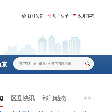
智能问答
用户登录
政务邮箱
葡京
搜本站
城
闻
区县快讯
部门动态
更多+