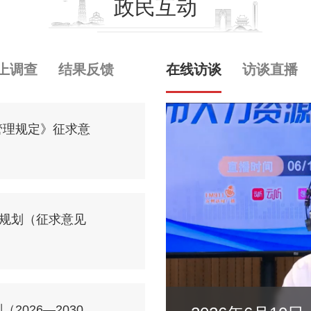
政民互动
上调查
结果反馈
在线访谈
访谈直播
管理规定》征求意
展规划（征求意见
026—2030