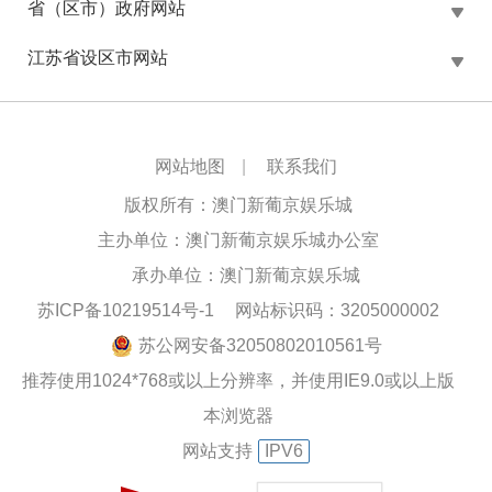
省（区市）政府网站
江苏省设区市网站
网站地图
|
联系我们
版权所有：澳门新葡京娱乐城
主办单位：澳门新葡京娱乐城办公室
承办单位：澳门新葡京娱乐城
苏ICP备10219514号-1
网站标识码：3205000002
苏公网安备32050802010561号
推荐使用1024*768或以上分辨率，并使用IE9.0或以上版
本浏览器
网站支持
IPV6