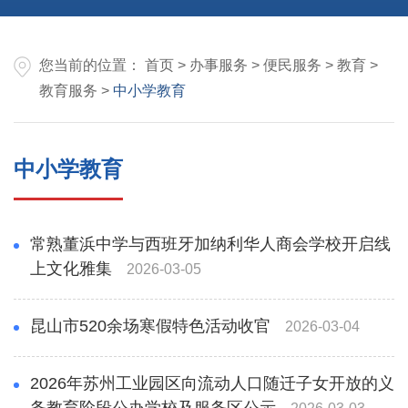
您当前的位置：
首页
>
办事服务
>
便民服务
>
教育
>
教育服务
>
中小学教育
中小学教育
常熟董浜中学与西班牙加纳利华人商会学校开启线
上文化雅集
2026-03-05
昆山市520余场寒假特色活动收官
2026-03-04
2026年苏州工业园区向流动人口随迁子女开放的义