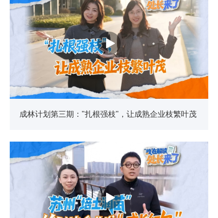
成林计划第三期："扎根强枝"，让成熟企业枝繁叶茂