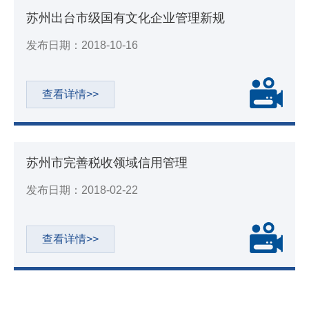
苏州出台市级国有文化企业管理新规
发布日期：2018-10-16
查看详情>>
苏州市完善税收领域信用管理
发布日期：2018-02-22
查看详情>>