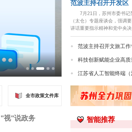
7月21日，苏州市委书
（太仓）专题座谈会，强调要
讲话重要指示精神和党中央决
情况、解决新问题上下功夫、出
范波主持召开文旅工作
科技创新赋能企业高质量发
近万吨国产平板驳船从张家港启航运往荷兰
"双一流"高校生苏州
江苏省人工智能终端（消
全市人大常委会主任座
全市政策文件库
2026苏州民营企业百
"视"说政务
智能推荐