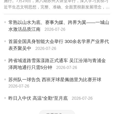
施行。7月25日，第八期苏州大讲堂举行，深入学习贯彻习
近平生态文明思想，完整、准确、全面贯彻新发展理念，更
好理解把握《中华人民共和国生态环境法典》精神，进一步
提升干部队伍法治素养、专业能力，加快推...
常熟以山水为底、赛事为媒、跨界为翼——一城山
水激活品质江南
2026-07-26
首届全国具身智能大会举行 300余名学界产业界代
表齐聚吴中
2026-07-26
跨省域道路雪落漾路正式通车 吴江汾湖与青浦金
泽两地通行只需5分钟
2026-07-26
苏州队一球告负 西班牙球星佩德里为比赛开球
2026-07-26
昨日入中伏 高温"全勤"至月底
2026-07-26