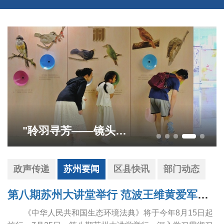
"聆羽寻芳——镜头下的苏州自然笔记"展览于狮山文化广场启幕
政声传递
苏州要闻
区县快讯
部门动态
第八期苏州大讲堂举行 范波王维黄爱军朱民参加学习
《中华人民共和国生态环境法典》将于今年8月15日起