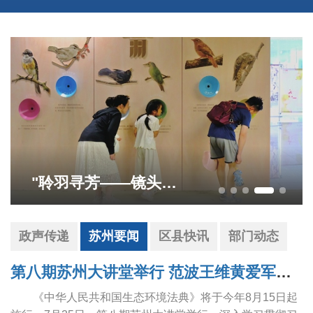
"聆羽寻芳——镜头下的苏州自然笔记"展览于狮山文化广场启幕
政声传递
苏州要闻
区县快讯
部门动态
第八期苏州大讲堂举行 范波王维黄爱军朱民参加学习
《中华人民共和国生态环境法典》将于今年8月15日起