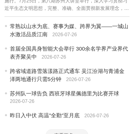
施行。7月25日，第八期苏州大讲堂举行，深入学习贯彻习
近平生态文明思想，完整、准确、全面贯彻新发展理念，更
好理解把握《中华人民共和国生态环境法典》精神，进一步
提升干部队伍法治素养、专业能力，加快推...
常熟以山水为底、赛事为媒、跨界为翼——一城山
水激活品质江南
2026-07-26
首届全国具身智能大会举行 300余名学界产业界代
表齐聚吴中
2026-07-26
跨省域道路雪落漾路正式通车 吴江汾湖与青浦金
泽两地通行只需5分钟
2026-07-26
苏州队一球告负 西班牙球星佩德里为比赛开球
2026-07-26
昨日入中伏 高温"全勤"至月底
2026-07-26