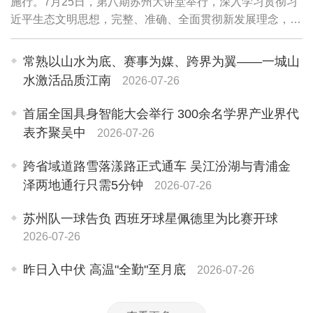
施行。7月25日，第八期苏州大讲堂举行，深入学习贯彻习
近平生态文明思想，完整、准确、全面贯彻新发展理念，更
好理解把握《中华人民共和国生态环境法典》精神，进一步
提升干部队伍法治素养、专业能力，加快推...
常熟以山水为底、赛事为媒、跨界为翼——一城山
水激活品质江南
2026-07-26
首届全国具身智能大会举行 300余名学界产业界代
表齐聚吴中
2026-07-26
跨省域道路雪落漾路正式通车 吴江汾湖与青浦金
泽两地通行只需5分钟
2026-07-26
苏州队一球告负 西班牙球星佩德里为比赛开球
2026-07-26
昨日入中伏 高温"全勤"至月底
2026-07-26