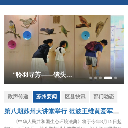
"聆羽寻芳——镜头下的苏州自然笔记"展览于狮山文化广场启幕
政声传递
苏州要闻
区县快讯
部门动态
第八期苏州大讲堂举行 范波王维黄爱军朱民参加学习
《中华人民共和国生态环境法典》将于今年8月15日起