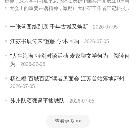
进会，深入学习习近平总书记在庆祝中国共产党成立105周
年大会上的重要讲话精神，激励广大科研工作者牢记科技报
国初心，坚定信心、接续奋斗，聚力科研攻关，加快成果转
化，不断推动实验室高质量发展，为推进...
一张蓝图绘到底 千年古城又焕新
2026-07-05
江苏书展传来"登临"学术回响
2026-07-05
"人生海海"特别对谈活动 麦家聊文学何为、阅读何
为
2026-07-05
杨红樱"百城百店"读者见面会 江苏首站落地苏州
2026-07-05
苏州队顽强逼平盐城队
2026-07-05
查看更多 >>