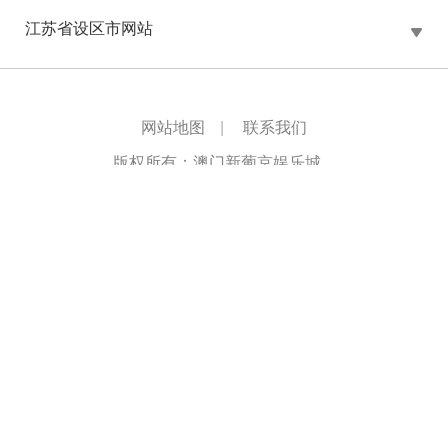
江苏省设区市网站
网站地图
|
联系我们
版权所有：澳门新葡京娱乐城
主办单位：澳门新葡京娱乐城办公室
承办单位：澳门新葡京娱乐城
苏ICP备10219514号-1
网站标识码：3205000002
苏公网安备32050802010561号
推荐使用1024*768或以上分辨率，并使用IE9.0或以上版
本浏览器
网站支持
IPV6