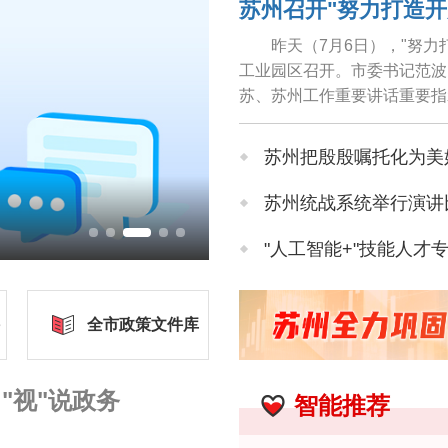
昨天（7月6日），"努
工业园区召开。市委书记范波
苏、苏州工作重要讲话重要指
作要求，锚定"打造开放创新..
苏州把殷殷嘱托化为美
苏州统战系统举行演讲
阳澄湖蟹农抢抓清晨
"人工智能+"技能人才
苏州公积金各项指标稳
全市政策文件库
A股上市增量领跑全国、千亿阵营
"视"说政务
智能推荐