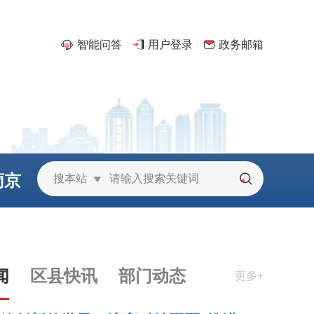
智能问答
用户登录
政务邮箱
葡京
搜本站
城
闻
区县快讯
部门动态
更多+