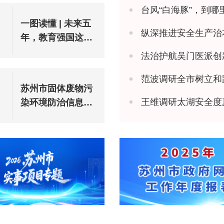
台风“白海豚”，到哪
一图读懂 | 未来五
纵深推进安全生产治本攻坚 苏州市
年，教育强国这样
建设
法治护航吴门医派创新 苏州市
范波调研全市树立和
苏州市固体废物污
王维调研太湖安全度
染环境防治信息公
告（2025年度）