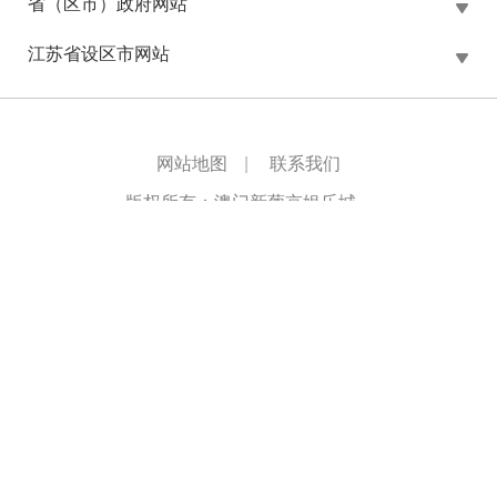
省（区市）政府网站
江苏省设区市网站
网站地图
|
联系我们
版权所有：澳门新葡京娱乐城
主办单位：澳门新葡京娱乐城办公室
承办单位：澳门新葡京娱乐城
苏ICP备10219514号-1
网站标识码：3205000002
苏公网安备32050802010561号
推荐使用1024*768或以上分辨率，并使用IE9.0或以上版
本浏览器
网站支持
IPV6