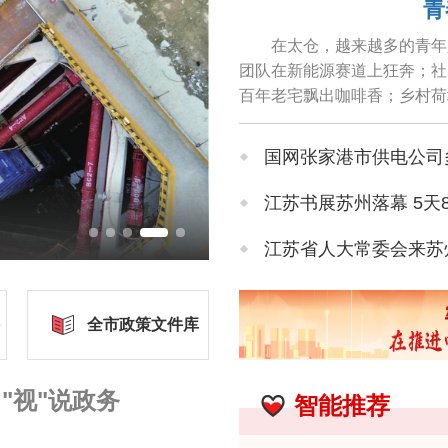
青
在太仓，越来越多的青年人
团队在新能源赛道上狂奔；社
百年老宅飘出咖啡香；乡村荷
国网张家港市供电公司
江苏书展苏州落幕 5天
江苏省人大常委会来苏
苏州市政协专题视察环
全市政策文件库
苏州北站最深基坑完成
"视"说政务
智能推荐