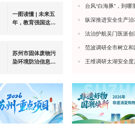
台风“白海豚”，到哪
一图读懂 | 未来五
纵深推进安全生产治本攻坚 苏州市
年，教育强国这样
建设
法治护航吴门医派创新 苏州市
范波调研全市树立和
苏州市固体废物污
王维调研太湖安全度
染环境防治信息公
告（2025年度）