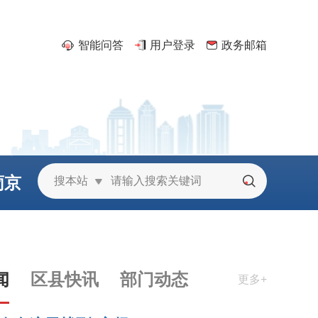
智能问答
用户登录
政务邮箱
葡京
搜本站
城
闻
区县快讯
部门动态
更多+