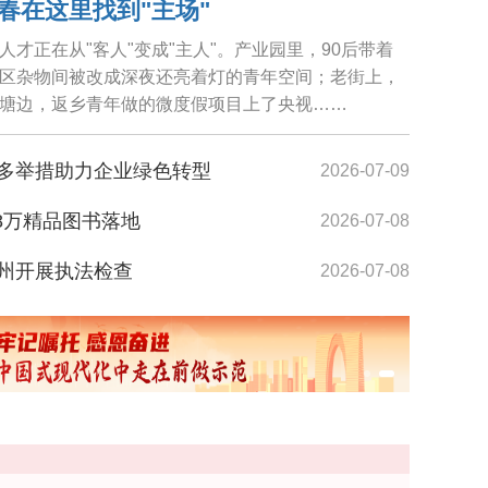
春在这里找到"主场"
才正在从"客人"变成"主人"。产业园里，90后带着
区杂物间被改成深夜还亮着灯的青年空间；老街上，
塘边，返乡青年做的微度假项目上了央视……
多举措助力企业绿色转型
2026-07-09
8万精品图书落地
2026-07-08
张家港港务集团码头正吊装工程车辆上船赶赴坦桑尼亚
州开展执法检查
2026-07-08
南大科创圈建设
2026-07-08
底板浇筑
2026-07-08