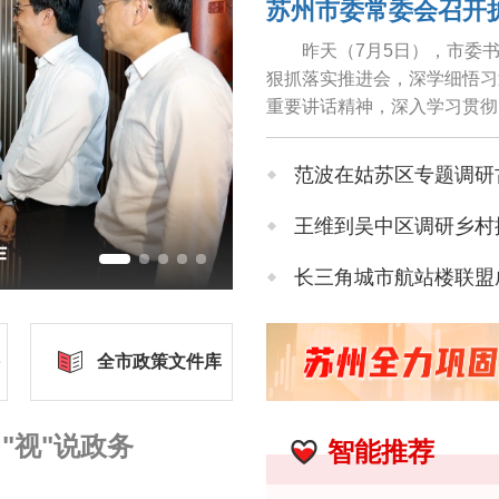
昨天（7月5日），市委
狠抓落实推进会，深学细悟习
重要讲话精神，深入学习贯彻
神，认真落实党中央决策部署及
范波在姑苏区专题调研
王维到吴中区调研乡村
作
长三角城市航站楼联盟成立 
小暑将至 苏城何时出
全市政策文件库
《人文经济学纲要》在苏州
"视"说政务
智能推荐