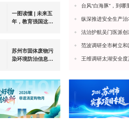
台风“白海豚”，到哪
一图读懂 | 未来五
纵深推进安全生产治本攻坚 苏州市
年，教育强国这样
建设
法治护航吴门医派创新 苏州市
范波调研全市树立和
苏州市固体废物污
王维调研太湖安全度
染环境防治信息公
告（2025年度）