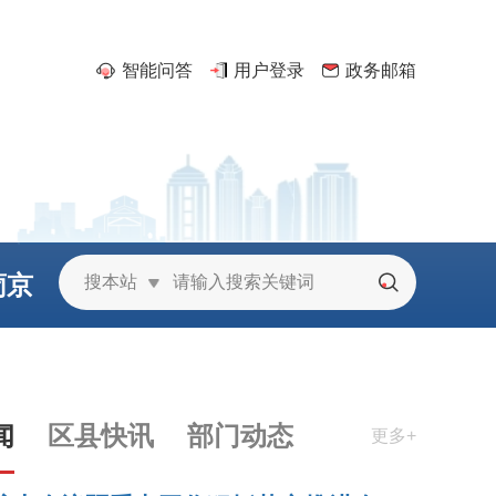
智能问答
用户登录
政务邮箱
葡京
搜本站
城
闻
区县快讯
部门动态
更多+