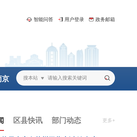
智能问答
用户登录
政务邮箱
葡京
搜本站
城
闻
区县快讯
部门动态
更多+