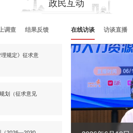
政民互动
上调查
结果反馈
在线访谈
访谈直播
管理规定》征求意
展规划（征求意见
026—2030