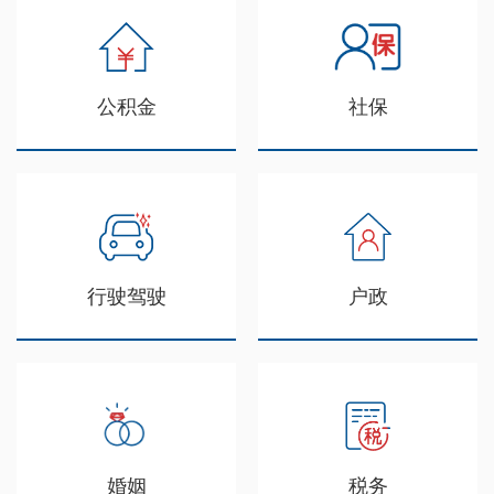
公积金
社保
行驶驾驶
户政
婚姻
税务