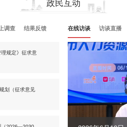
政民互动
上调查
结果反馈
在线访谈
访谈直播
管理规定》征求意
展规划（征求意见
026—2030