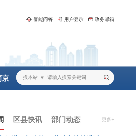
智能问答
用户登录
政务邮箱
葡京
搜本站
城
闻
区县快讯
部门动态
更多+