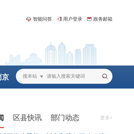
智能问答
用户登录
政务邮箱
葡京
搜本站
城
闻
区县快讯
部门动态
更多+