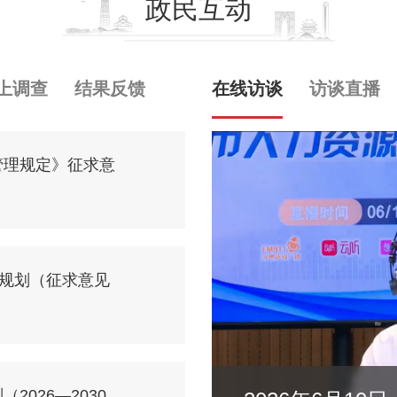
政民互动
上调查
结果反馈
在线访谈
访谈直播
管理规定》征求意
展规划（征求意见
026—2030