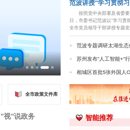
按照党中央部署及省委要
日，市委书记范波以"学习贯
全市党员领导干部讲授专题党
导实践、推动工作，牢固树立和
范波专题调研太湖生态
苏州发布"人工智能+"
相城区首批5张外国人
近150位海内外专家学
全市政策文件库
张家港技师学院揭牌
"视"说政务
智能推荐