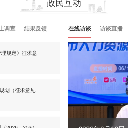
政民互动
上调查
结果反馈
在线访谈
访谈直播
管理规定》征求意
展规划（征求意见
026—2030