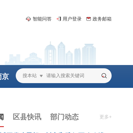
智能问答
用户登录
政务邮箱
葡京
搜本站
城
闻
区县快讯
部门动态
更多+