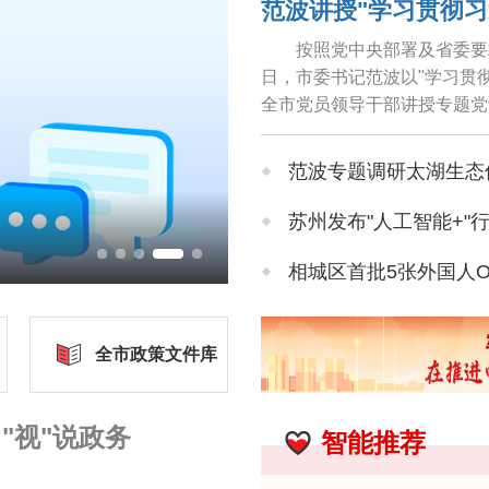
按照党中央部署及省委要
日，市委书记范波以"学习贯
全市党员领导干部讲授专题党
导实践、推动工作，牢固树立和
范波专题调研太湖生态
苏州发布"人工智能+"
相城区首批5张外国人
近150位海内外专家学
全市政策文件库
张家港技师学院揭牌
"视"说政务
智能推荐