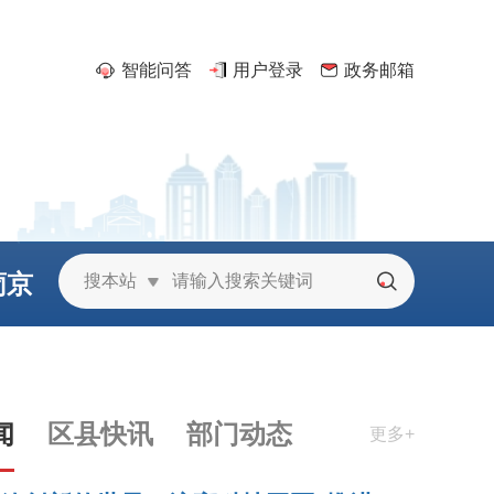
智能问答
用户登录
政务邮箱
葡京
搜本站
城
闻
区县快讯
部门动态
更多+