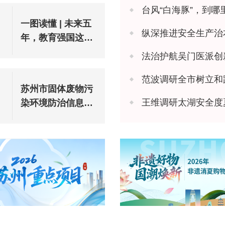
台风“白海豚”，到哪
一图读懂 | 未来五
纵深推进安全生产治本攻坚 苏州市
年，教育强国这样
建设
法治护航吴门医派创新 苏州市
范波调研全市树立和
苏州市固体废物污
王维调研太湖安全度
染环境防治信息公
告（2025年度）