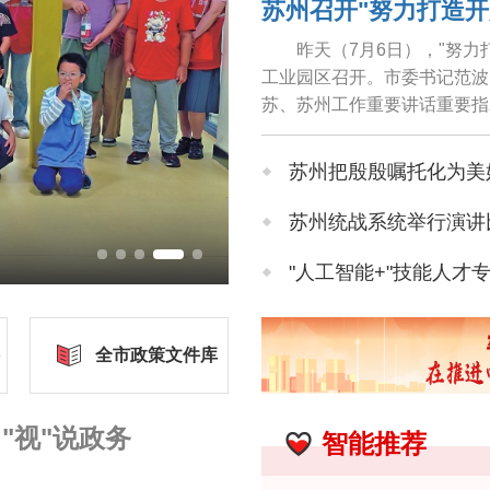
昨天（7月6日），"努
工业园区召开。市委书记范波
苏、苏州工作重要讲话重要指
作要求，锚定"打造开放创新..
苏州把殷殷嘱托化为美
苏州统战系统举行演讲
阳澄湖蟹农抢抓清晨
"人工智能+"技能人才
苏州公积金各项指标稳
全市政策文件库
A股上市增量领跑全国、千亿阵营
"视"说政务
智能推荐