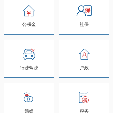
公积金
社保
行驶驾驶
户政
婚姻
税务