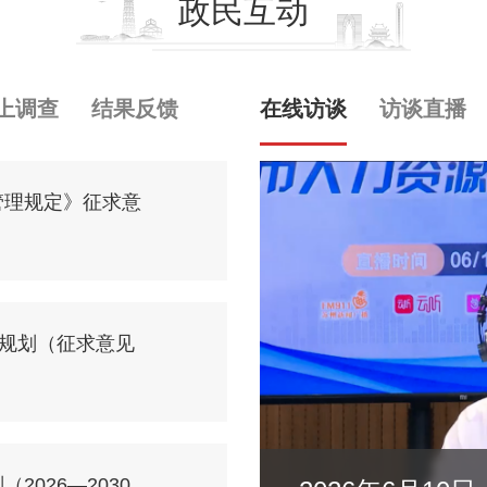
政民互动
上调查
结果反馈
在线访谈
访谈直播
管理规定》征求意
展规划（征求意见
026—2030