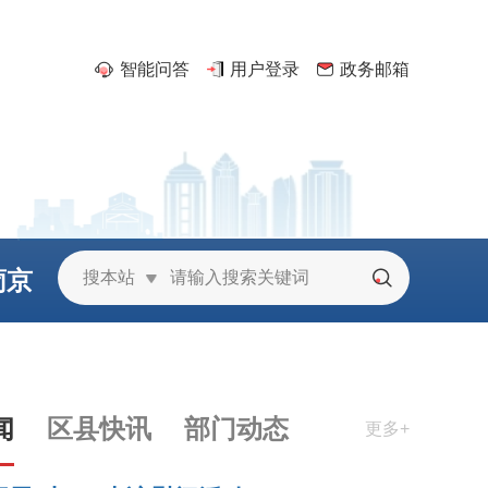
智能问答
用户登录
政务邮箱
葡京
搜本站
城
闻
区县快讯
部门动态
更多+