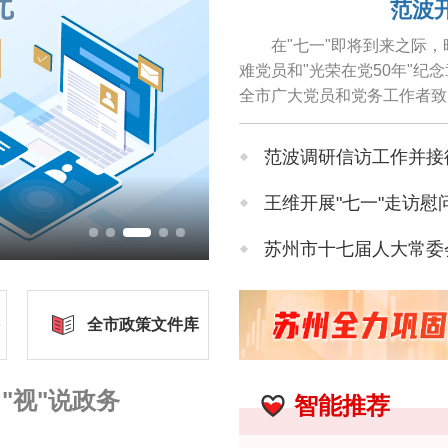
范波
在"七一"即将到来之际
难党员和"光荣在党50年"
全市广大党员和党务工作者致
颐之年仍关心苏州各项事业...
范波调研信访工作并接
王维开展"七一"走访慰
影响营商环境建设问
苏州市十七届人大常委会
苏州市人大常委会领导
全市政策文件库
苏州市政协领导率队开
"视"说政务
智能推荐