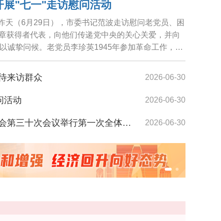
开展"七一"走访慰问活动
，昨天（6月29日），市委书记范波走访慰问老党员、困
纪念章获得者代表，向他们传递党中央的关心关爱，并向
以诚挚问候。老党员李珍英1945年参加革命工作，期
待来访群众
2026-06-30
问活动
2026-06-30
题线索征集
漫天绚
第三十次会议举行第一次全体会议
2026-06-30
开展"七一"走访慰问
2026-06-30
展"七一"走访慰问
2026-06-30