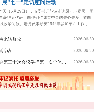
开展"七一"走访慰问活动
，昨天（6月29日），市委书记范波走访慰问老党员、困
纪念章获得者代表，向他们传递党中央的关心关爱，并向
以诚挚问候。老党员李珍英1945年参加革命工作，期
待来访群众
2026-06-30
问活动
2026-06-30
际
范波开
第三十次会议举行第一次全体会议
2026-06-30
开展"七一"走访慰问
2026-06-30
展"七一"走访慰问
2026-06-30