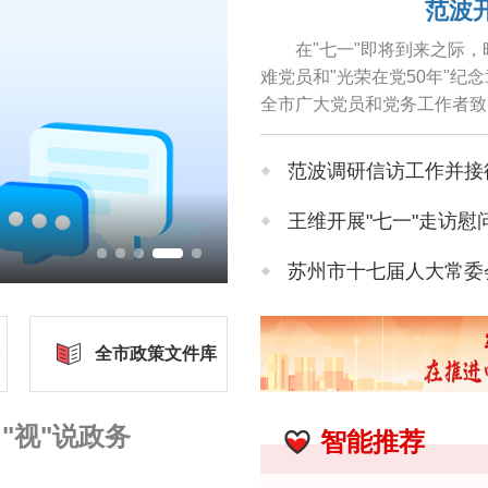
范波
在"七一"即将到来之际
难党员和"光荣在党50年"
全市广大党员和党务工作者致
颐之年仍关心苏州各项事业...
范波调研信访工作并接
王维开展"七一"走访慰
漫天绚丽朝霞铺满天
苏州市十七届人大常委会
苏州市人大常委会领导
全市政策文件库
苏州市政协领导率队开
"视"说政务
智能推荐