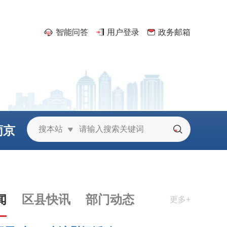
智能问答
用户登录
政务邮箱
葡京
搜本站
城
闻
区县快讯
部门动态
更多+