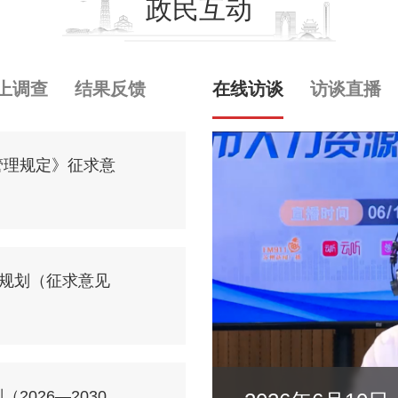
政民互动
上调查
结果反馈
在线访谈
访谈直播
管理规定》征求意
展规划（征求意见
026—2030