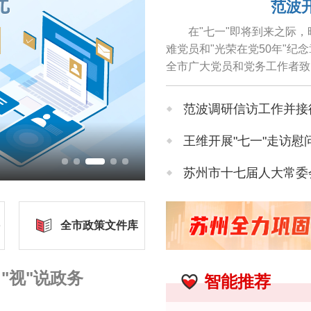
范波
在"七一"即将到来之际
难党员和"光荣在党50年"
全市广大党员和党务工作者致
颐之年仍关心苏州各项事业...
范波调研信访工作并接
王维开展"七一"走访慰
影响营商环境建设问
苏州市十七届人大常委会
苏州市人大常委会领导
全市政策文件库
苏州市政协领导率队开
"视"说政务
智能推荐