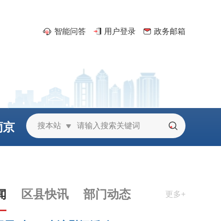
智能问答
用户登录
政务邮箱
葡京
搜本站
城
闻
区县快讯
部门动态
更多+