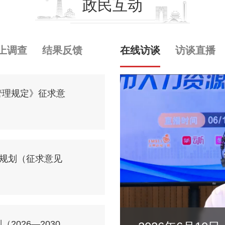
政民互动
上调查
结果反馈
在线访谈
访谈直播
管理规定》征求意
展规划（征求意见
026—2030