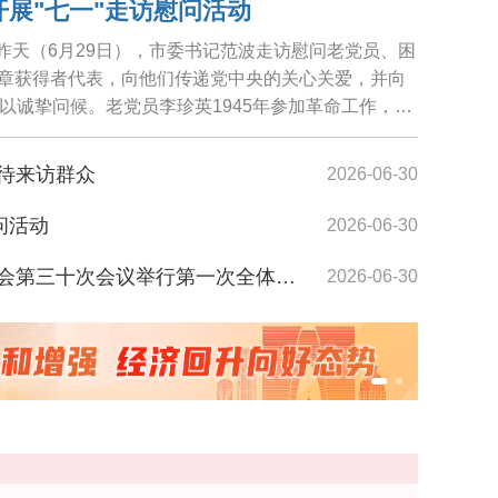
开展"七一"走访慰问活动
，昨天（6月29日），市委书记范波走访慰问老党员、困
纪念章获得者代表，向他们传递党中央的关心关爱，并向
以诚挚问候。老党员李珍英1945年参加革命工作，期
待来访群众
2026-06-30
问活动
2026-06-30
题线索征集
漫天绚
第三十次会议举行第一次全体会议
2026-06-30
开展"七一"走访慰问
2026-06-30
展"七一"走访慰问
2026-06-30