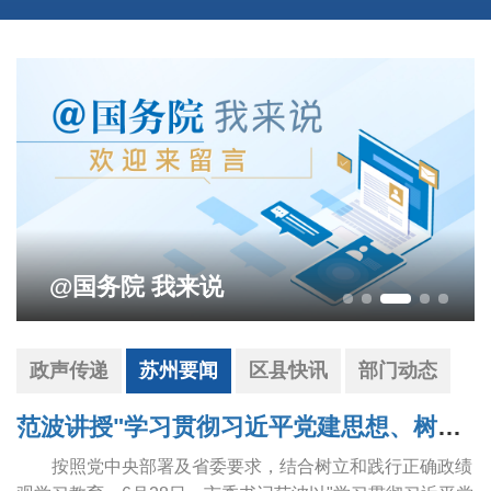
我来说
政声传递
苏州要闻
区县快讯
部门动态
范波讲授"学习贯彻习近平党建思想、树立和践行正确政绩观"专题党课
按照党中央部署及省委要求，结合树立和践行正确政绩