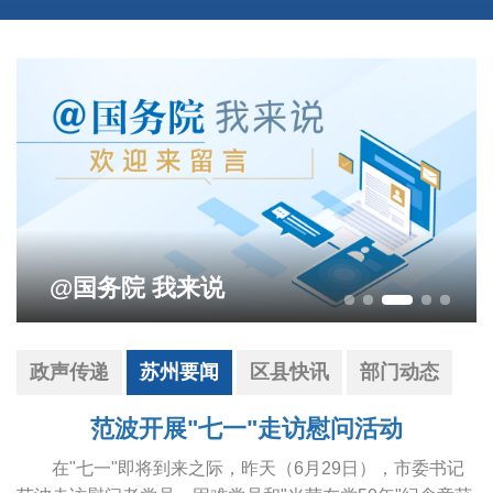
@国务院 我来说
政声传递
苏州要闻
区县快讯
部门动态
范波开展"七一"走访慰问活动
在"七一"即将到来之际，昨天（6月29日），市委书记