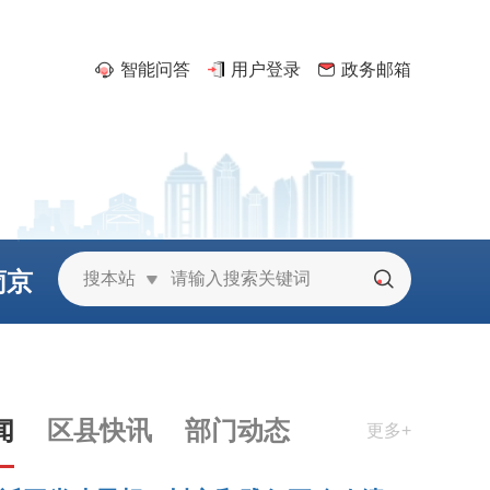
智能问答
用户登录
政务邮箱
葡京
搜本站
城
闻
区县快讯
部门动态
更多+