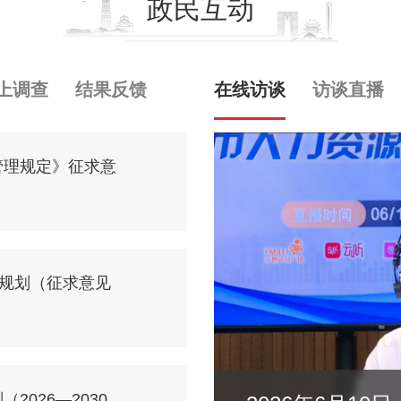
政民互动
上调查
结果反馈
在线访谈
访谈直播
管理规定》征求意
展规划（征求意见
026—2030