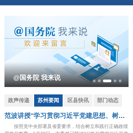
说
政声传递
苏州要闻
区县快讯
部门动态
范波讲授"学习贯彻习近平党建思想、树立和践行正确政绩观"专题党课
按照党中央部署及省委要求，结合树立和践行正确政绩